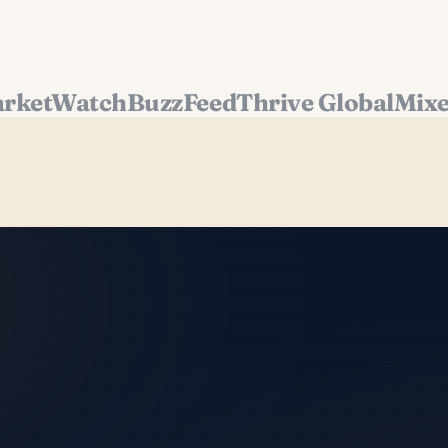
etWatch
BuzzFeed
Thrive Global
Mixerg