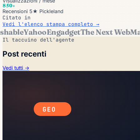
Visualizzazioni / mese
850+
Recensioni 5★ Pickleland
Citato in
Vedi l'elenco stampa completo →
able
Yahoo
Engadget
The Next Web
Mark
Il taccuino dell'agente
Post recenti
Vedi tutti →