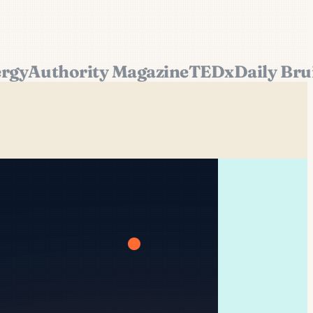
y
Authority Magazine
TEDx
Daily Bruin