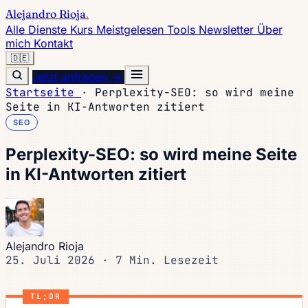
Alejandro Rioja
.
Alle Dienste
Kurs
Meistgelesen
Tools
Newsletter
Über
mich
Kontakt
🇩🇪
Jetzt anfragen →
Startseite
·
Perplexity-SEO: so wird meine
Seite in KI-Antworten zitiert
SEO
Perplexity-SEO: so wird meine Seite
in KI-Antworten zitiert
Alejandro Rioja
25. Juli 2026
·
7 Min. Lesezeit
TL;DR