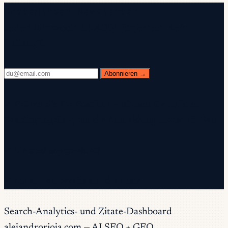
Kostenloser Newsletter
Jeden Mittwoch. 28.400+ Experten. Kein
Füllstoff.
Abonnieren →
✓ Prüfen Sie Ihr Postfach — klicken Sie auf den
Bestätigungslink, um die Anmeldung abzuschließen.
✓ Sie sind angemeldet!
✓ Sie stehen bereits auf der Liste.
Search-Analytics- und Zitate-Dashboard
alejandrorioja.com — AI SEO + GEO