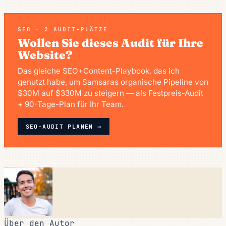
SEO · 2 AUDIT-PLÄTZE
Wollen Sie dieses Audit für Ihre
Website?
Das gleiche SEO+Content-Playbook, das ich
genutzt habe, um Samsaras organische Pipeline von
$30M auf $330M zu steigern — als Festpreis-Audit
+ 90-Tage-Plan für Ihr Team.
SEO-AUDIT PLANEN →
Über den Autor