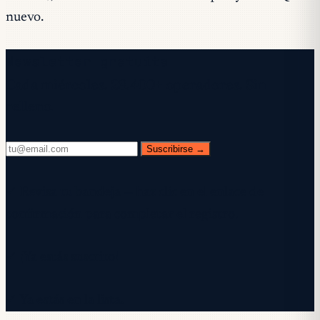
nuevo.
Newsletter gratuita
Cada miércoles. 28.400+ operadores. Sin
relleno.
Suscribirse →
✓ Revisa tu bandeja — haz clic en el enlace de
confirmación para completar el registro.
✓ ¡Ya estás suscrito!
✓ Ya estás en la lista.