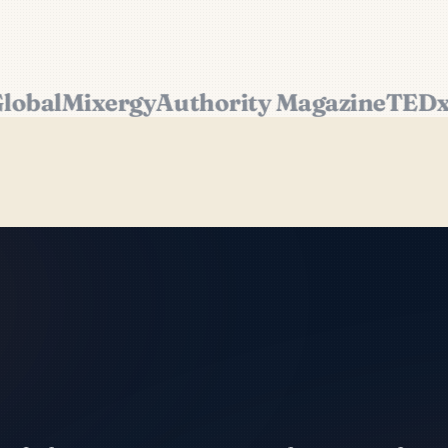
Engadget
The Next Web
MarketWatch
B