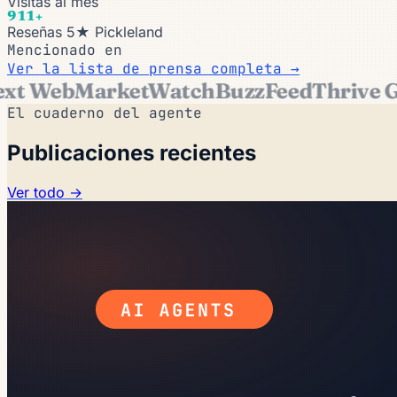
Visitas al mes
911+
Reseñas 5★ Pickleland
Mencionado en
Ver la lista de prensa completa →
nc.
Forbes
HuffPost
BBC
Mashable
Yahoo
El cuaderno del agente
Publicaciones recientes
Ver todo →