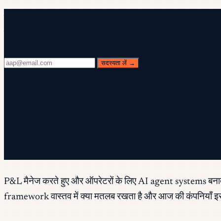
मुफ़्त न्यूज़लेटर
हर बुधवार। 28,400+ पाठक। बिना फालतू बात।
सदस्यता लें →
✓ अपना इनबॉक्स देखें — साइन-अप पूरा करने के लिए पुष्टि लिंक पर 
✓ आपकी सदस्यता हो गई!
✓ आप पहले से सूची में हैं।
P&L मैनेज करते हुए और ऑपरेटरों के लिए AI agent systems बनाते ह
framework वास्तव में क्या मतलब रखता है और आज की कंपनियाँ इस