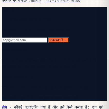
कैरियर भर में बदल एसईओ है । कई नई तकनीकें, अपडेट
पढ़ते रहें
AI प्लेबुक अपने इनबॉक्स में पाएं
हर बुधवार। 28,400+ पाठक। बिना फालतू बात।
सदस्यता लें →
अपना इनबॉक्स देखें।
हमने आपको एक पुष्टिकरण ईमेल भेजा है — सदस्यता पूरी करने के लिए लिंक
पर क्लिक करें। यदि एक मिनट में न दिखे तो स्पैम देखें।
आपकी सदस्यता हो गई।
स्वागत है — अगला संस्करण जल्द ही आपके इनबॉक्स में आएगा।
आप पहले से सूची में हैं — हर बुधवार इसका इंतज़ार करें।
होम
·
कीवर्ड क्लस्टरिंग क्या है और इसे कैसे करना है: एक पूर्ण