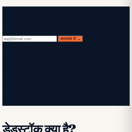
मुफ़्त न्यूज़लेटर
हर बुधवार। 28,400+ पाठक। बिना फालतू बात।
सदस्यता लें →
✓ अपना इनबॉक्स देखें — साइन-अप पूरा करने के लिए पुष्टि लिंक पर
क्लिक करें।
✓ आपकी सदस्यता हो गई!
✓ आप पहले से सूची में हैं।
डेडस्टॉक क्या है?