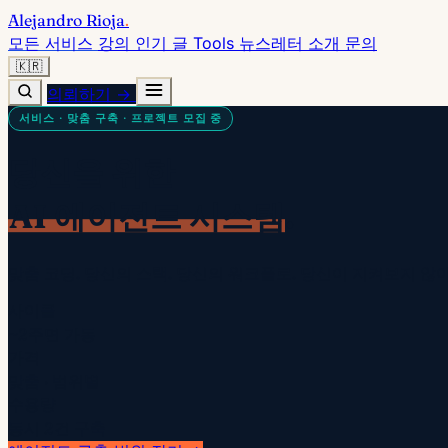
Alejandro Rioja
.
모든 서비스
강의
인기 글
Tools
뉴스레터
소개
문의
🇰🇷
의뢰하기 →
서비스 · 맞춤 구축 · 프로젝트 모집 중
당신을 위한
AI 에이전트 시스템
.
맞춤 코딩. 당신의 스택. 당신의 워크플로. 당신이 지켜보지 
사이클
~2주면 가동
가격
맞춤 · 범위별
수용량
동시 2건 구축