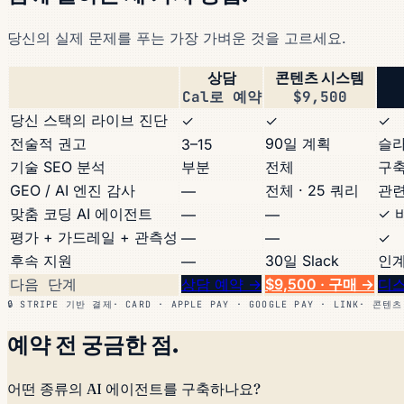
당신의 실제 문제를 푸는 가장 가벼운 것을 고르세요.
상담
콘텐츠 시스템
Cal로 예약
$9,500
당신 스택의 라이브 진단
✓
✓
✓
전술적 권고
90일 계획
슬라
3–15
기술 SEO 분석
부분
전체
구축
GEO / AI 엔진 감사
전체 · 25 쿼리
관련
—
맞춤 코딩 AI 에이전트
✓ 
—
—
평가 + 가드레일 + 관측성
—
—
✓
후속 지원
30일 Slack
인계
—
다음 단계
상담 예약 →
$9,500 · 구매
→
디스
🔒 STRIPE 기반 결제
·
CARD · APPLE PAY · GOOGLE PAY · LINK
·
콘텐츠
예약 전 궁금한 점.
어떤 종류의 AI 에이전트를 구축하나요?