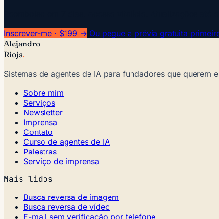
Reembolso em 7 dias. Acesso vitalício. Atualizações até 
Inscrever-me · $199 →
Ou pegue a prévia gratuita primeir
Alejandro
Rioja
.
Sistemas de agentes de IA para fundadores que querem e
Sobre mim
Serviços
Newsletter
Imprensa
Contato
Curso de agentes de IA
Palestras
Serviço de imprensa
Mais lidos
Busca reversa de imagem
Busca reversa de vídeo
E-mail sem verificação por telefone