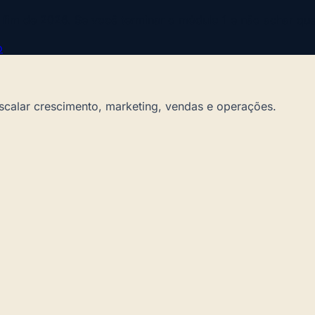
o fim de 2026. Se você terminar o módulo 1 e não achar que
o
scalar crescimento, marketing, vendas e operações.