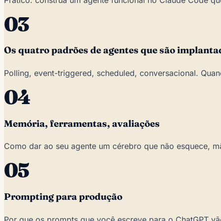
03
Os quatro padrões de agentes que são implanta
Polling, event-triggered, scheduled, conversacional. Quan
04
Memória, ferramentas, avaliações
Como dar ao seu agente um cérebro que não esquece, m
05
Prompting para produção
Por que os prompts que você escreve para o ChatGPT vão