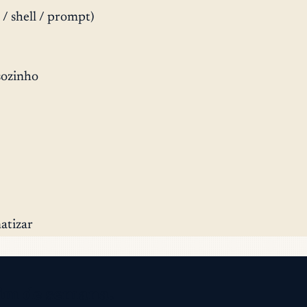
/ shell / prompt)
sozinho
atizar
fim de semana.