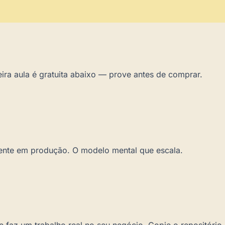
ira aula é gratuita abaixo — prove antes de comprar.
ente em produção. O modelo mental que escala.
 faz um trabalho real no seu negócio. Copie o repositório