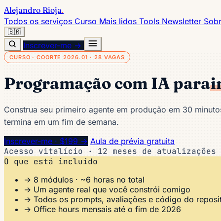
Alejandro Rioja
.
Todos os serviços
Curso
Mais lidos
Tools
Newsletter
Sob
🇧🇷
Inscrever-me →
CURSO · COORTE 2026.01 · 28 VAGAS
Programação com IA para
i
Construa seu primeiro agente em produção em 30 minuto
termina em um fim de semana.
Inscrever-me · $199 →
Aula de prévia gratuita
Acesso vitalício · 12 meses de atualizações 
O que está incluído
→ 8 módulos · ~6 horas no total
→ Um agente real que você constrói comigo
→ Todos os prompts, avaliações e código do reposit
→ Office hours mensais até o fim de 2026