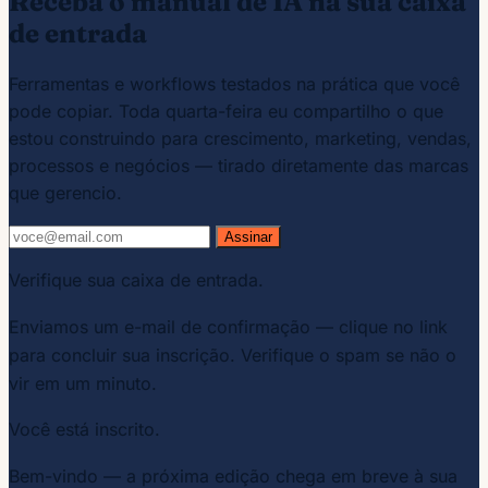
Receba o manual de IA na sua caixa
de entrada
Ferramentas e workflows testados na prática que você
pode copiar. Toda quarta-feira eu compartilho o que
estou construindo para crescimento, marketing, vendas,
processos e negócios — tirado diretamente das marcas
que gerencio.
Assinar
Verifique sua caixa de entrada.
Enviamos um e-mail de confirmação — clique no link
para concluir sua inscrição. Verifique o spam se não o
vir em um minuto.
Você está inscrito.
Bem-vindo — a próxima edição chega em breve à sua