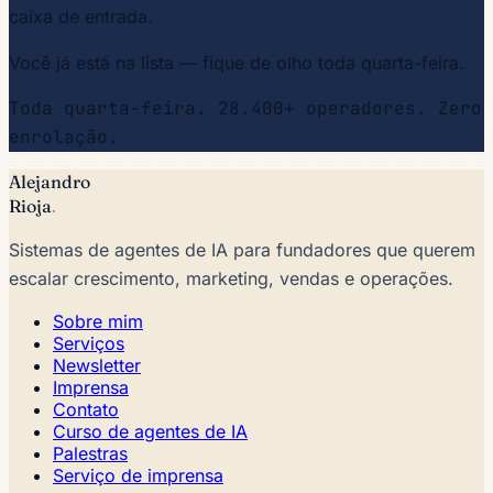
caixa de entrada.
Você já está na lista — fique de olho toda quarta-feira.
Toda quarta-feira. 28.400+ operadores. Zero
enrolação.
Alejandro
Rioja
.
Sistemas de agentes de IA para fundadores que querem
escalar crescimento, marketing, vendas e operações.
Sobre mim
Serviços
Newsletter
Imprensa
Contato
Curso de agentes de IA
Palestras
Serviço de imprensa