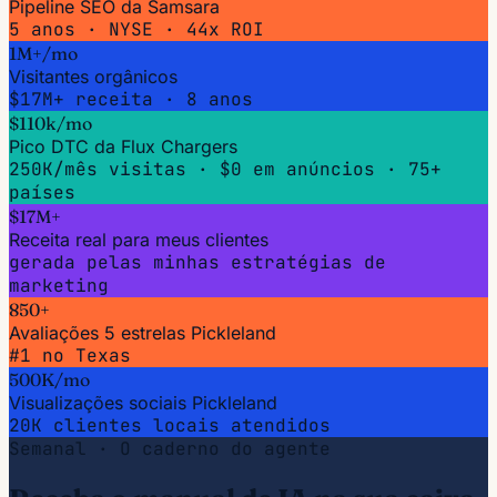
Pipeline SEO da Samsara
5 anos · NYSE · 44x ROI
1M+/mo
Visitantes orgânicos
$17M+ receita · 8 anos
$110k/mo
Pico DTC da Flux Chargers
250K/mês visitas · $0 em anúncios · 75+
países
$17M+
Receita real para meus clientes
gerada pelas minhas estratégias de
marketing
850+
Avaliações 5 estrelas Pickleland
#1 no Texas
500K/mo
Visualizações sociais Pickleland
20K clientes locais atendidos
Semanal · O caderno do agente