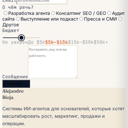
Email
О чём речь?
Разработка агента
Консалтинг SEO / GEO
Аудит
сайта
Выступление или подкаст
Пресса и СМИ
Другое
Бюджет
Не уверен
До $5k
$5k–$15k
$15k–$50k
$50k+
Сообщение
Отправить →
Alejandro
Rioja
.
Системы ИИ-агентов для основателей, которые хотят
масштабировать рост, маркетинг, продажи и
операции.