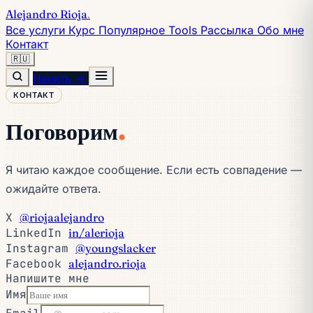
Alejandro Rioja
.
Все услуги
Курс
Популярное
Tools
Рассылка
Обо мне
Контакт
🇷🇺
Нанять →
КОНТАКТ
.
Поговорим
Я читаю каждое сообщение. Если есть совпадение —
ожидайте ответа.
X
@riojaalejandro
LinkedIn
in/alerioja
Instagram
@youngslacker
Facebook
alejandro.rioja
Напишите мне
Имя