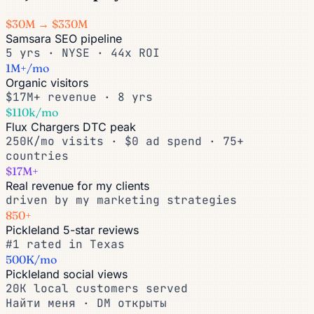
$30M → $330M
Samsara SEO pipeline
5 yrs · NYSE · 44x ROI
1M+/mo
Organic visitors
$17M+ revenue · 8 yrs
$110k/mo
Flux Chargers DTC peak
250K/mo visits · $0 ad spend · 75+
countries
$17M+
Real revenue for my clients
driven by my marketing strategies
850+
Pickleland 5-star reviews
#1 rated in Texas
500K/mo
Pickleland social views
20K local customers served
Найти меня · DM открыты