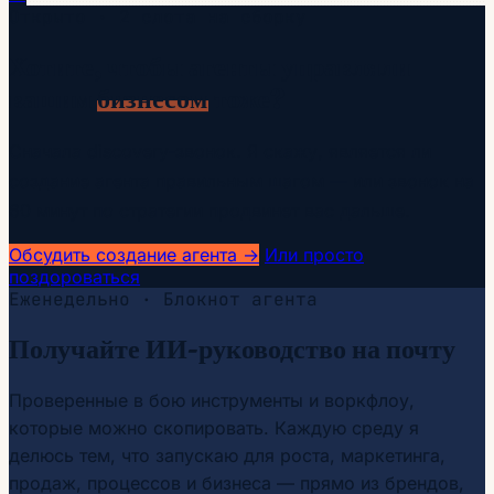
Открыто · 2 слота на сборку
Хотите, чтобы агенты управляли
вашим
бизнесом
тоже?
Сначала discovery-звонок. Я скажу, является ли
создание агента правильным шагом — или звонок на
60 минут по стратегии продвинет вас дальше.
Обсудить создание агента →
Или просто
поздороваться
Еженедельно · Блокнот агента
Получайте ИИ-руководство на почту
Проверенные в бою инструменты и воркфлоу,
которые можно скопировать. Каждую среду я
делюсь тем, что запускаю для роста, маркетинга,
продаж, процессов и бизнеса — прямо из брендов,