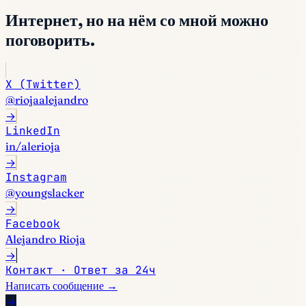
Интернет, но на нём со мной можно
поговорить.
X (Twitter)
@riojaalejandro
→
LinkedIn
in/alerioja
→
Instagram
@youngslacker
→
Facebook
Alejandro Rioja
→
Контакт · Ответ за 24ч
Написать сообщение →
→