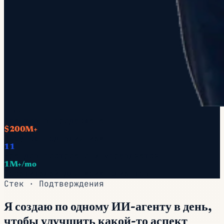
100+
Агентов в продакшене
$200M+
Выручка под влиянием
11
Брендов построено и управляется
1M+/mo
Посетителей для моих клиентов
Стек · Подтверждения
Я создаю по одному ИИ-агенту в день,
чтобы улучшить какой-то аспект