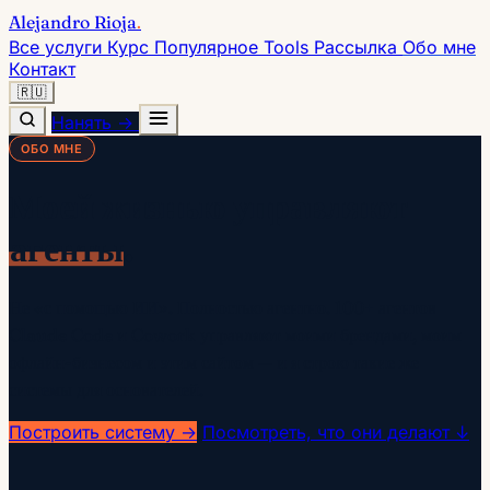
Alejandro Rioja
.
Все услуги
Курс
Популярное
Tools
Рассылка
Обо мне
Контакт
🇷🇺
Нанять →
ОБО МНЕ
Моей жизнью управляют
агенты
.
Не «с помощью ИИ». Полностью агентно. 100+ агентов
Claude Code и Cowork управляют моими брендами, моим
офлайн-бизнесом и этим сайтом — и я строю такие же
системы для основателей.
Построить систему →
Посмотреть, что они делают ↓