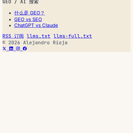
GEO / AI 搜索
什么是 GEO？
GEO vs SEO
ChatGPT vs Claude
RSS 订阅
llms.txt
llms-full.txt
© 2026 Alejandro Rioja