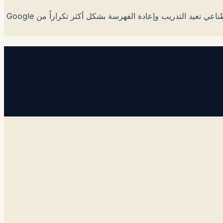
أسرع من SEO — عادةً 4–8 أسابيع لتغييرات معدل الاستشهاد مقابل 3–6 أشهر لتحولات تصنيف Google. السبب: محركات الذكاء الاصطناعي تعيد التدريب وإعادة الفهرسة بشكل أكثر تكراراً من Google