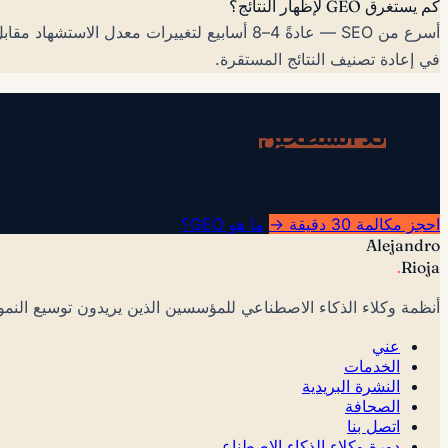
كم يستغرق GEO لإظهار النتائج؟
في إعادة تصنيف النتائج المستقرة.
شغّل كليهما.
Win
كلا السطحين
.
المراجعة تغطي SEO + GEO من البداية إلى النهاية. المقدمة لمدة 30 دقيقة تخبرك بأيهما تولي الأولوية أولاً.
احجز مكالمة 30 دقيقة →
ما هو GEO؟
Alejandro
.
Rioja
أنظمة وكلاء الذكاء الاصطناعي للمؤسسين الذين يريدون توسيع النمو 
عني
الخدمات
النشرة البريدية
الصحافة
اتصل بنا
دورة وكلاء الذكاء الاصطناعي