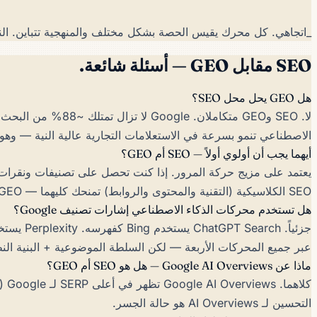
_اتجاهي. كل محرك يقيس الحصة بشكل مختلف والمنهجية تتباين. النقطة: محركات الذكاء الاصطناعي
SEO مقابل GEO — أسئلة شائعة.
هل GEO يحل محل SEO؟
لا. SEO وGEO متكا
الاصطناعي تنمو بسرعة في الاستعلامات التجارية عالية النية — وهو بالضبط المكان 
أيهما يجب أن أولوي أولاً — SEO أم GEO؟
SEO الكلاسيكية (التقنية والمحتوى والروابط) تمنحك كليهما — GEO في معظمه طبقة هيكلية تُضاف إلى محتوى SEO الجيد.
هل تستخدم محركات الذكاء الاصطناعي إشارات تصنيف Google؟
عبر جميع المحركات الأربعة — لكن السلطة الموضوعية + البنية الن
ماذا عن Google AI Overviews — هل هو SEO أم GEO؟
التحسين لـ AI Overviews هو حالة الجسر.