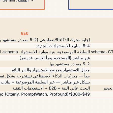
المنصة:
ChatGPT, Perplexity, Claude, Gemini
GEO
إجابة محرك الذكاء الاصطناعي (2–5 مصادر مستشهد بها)
4–8 أسابيع للاستشهادات الجديدة
السلطة الموضوعية، بنية مواتية للاستشهاد، schema، ادعاءات من مصادر أولية
غير مباشر (المستخدم يقرأ الاسم، قد ينقر)
2–5 مصادر مستشهد بها
معدل الاستشهاد وموضع الاستشهاد والنقر الناتج
جداً — محركات الذكاء الاصطناعي تستخرجه بشكل تف
بشكل غير مباشر — عبر السلطة الموضوعية + بيانات ا
الحجم
البحث عالي النية + B2B + الاستعلامات التقنية
$49–$300/mo (Otterly, PromptWatch, Profound)