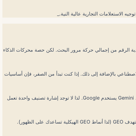
لا تزال نسبة مئوية أحادية الرقم من إجمالي حركة مرور البحث. لكن حصة محركات الذكاء
افعل GEO أولاً لالتقاط استشهادات محركات الذكاء الاصطناعي بالإضافة إلى ذلك. إذا كنت تبدأ من الصفر، فإن أساسيات
جزئياً. ChatGPT Search يستخدم Bing كفهرسه. Perplexity يستخدم زحفه الخاص + Bing. Claude يستخدم Brave + فهرسه الخاص. Gemini يستخدم Google. لذا لا توجد إشارة تصنيف واحدة تعمل
كلاهما. Google AI Overviews تظهر في أعلى SERP لـ Google (لذا لا يزال تصنيف SEO مهماً للأهلية) لكنها تستشهد بالمحتوى كما يستهدف GEO (لذا أنماط GEO الهيكلية تساعدك على الظهور).