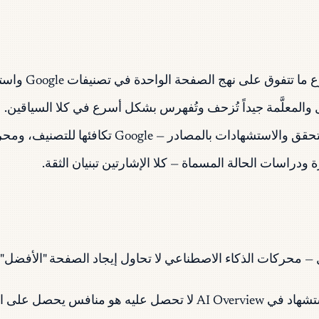
 الصفحة الواحدة في تصنيفات Google واستشهادات الذكاء الاصطناعي.
والمعلَّمة جيداً تُزحف وتُفهرس بشكل أسرع في كلا السياقين.
G تكافئها للتصنيف، ومحركات الذكاء الاصطناعي تكافئها للاستشهاد.
 ودراسات الحالة المسماة — كلا الإشارتين تبنيان الثقة.