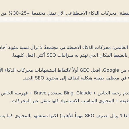
 الآن تمثل مجتمعةً ~25–30% من توجيه الاستعلامات التجارية عالية النية._
ملان. Google لا تزال تمتلك ~88% من البحث العالمي؛ محركات الذكاء الاصطناعي مجتمعةً 
الذي تهتم به ميزانيات SEO أكثر. افعل كليهما.
يعتمد على مزيج حركة المرور. إذا كنت تحصل على تصنيفات ونقرات من Google، 
ظيفة + المحتوى المناسب للاستشهاد كلها تنتقل عبر المحركات.