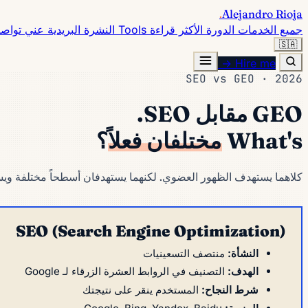
.
Alejandro Rioja
جميع الخدمات
الدورة
الأكثر قراءة
Tools
النشرة البريدية
عني
تواص
🇸🇦
Hire me →
SEO vs GEO · 2026
GEO مقابل SEO.
What's
مختلفان فعلاً
؟
كلاهما يستهدف الظهور العضوي. لكنهما يستهدفان أسطحاً مختلفة ويس
SEO (Search Engine Optimization)
النشأة:
منتصف التسعينيات
الهدف:
التصنيف في الروابط العشرة الزرقاء لـ Google
شرط النجاح:
المستخدم ينقر على نتيجتك