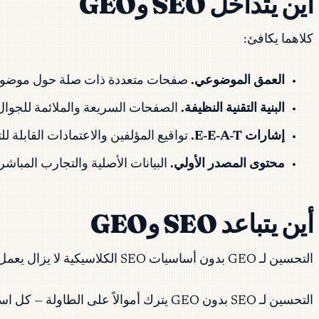
أين يتداخل SEO وGEO
كلاهما يكافئ:
العمق الموضوعي.
صفحات متعددة ذات صلة حول موضوع ما تتفوق على نهج
البنية التقنية النظيفة.
الصفحات السريعة والملائمة للجوال 
إشارات E-E-A-T.
تواقيع المؤلفين والاعتمادات القابلة للتحقق والاستشهادات بالمصادر — oogle
محتوى المصدر الأولي.
البيانات الأصلية والتجارب المباشرة
أين يتباعد SEO وGEO
التحسين لـ GEO بدون أساسيات SEO الكلاسيكية لا يزال يعمل — محركات الذكاء الاصطناعي لا تحاول إيجاد الصفحة "الأفضل"، بل تحاول إيجاد الإجابة الأكثر قابلية للاستشهاد.
التحسين لـ SEO بدون GEO يترك أموالاً على الطاولة — كل استشهاد في AI Overview لا تحصل عليه هو منافس يحصل على انتباهك.