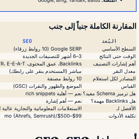
المنصة:
Google, Bing, Yandex, Baidu
المقارنة الكاملة جنباً إلى جنب
البُعد
SEO
السطح الأساسي
Google SERP (10 روابط زرقاء)
الوقت حتى النتائج
3–6 أشهر للتصنيفات الجديدة
أهم إشارات التصنيف
Backlinks، عمق المحتوى، schema، CTR، E-E-A-T
معدل النقر
مباشر (المستخدم ينقر على رابطك)
المصادر لكل استعلام
10 روابط مصنفة
القياس
الموضع والظهور والنقرات (GSC)
هل ترميز Schema مفيد؟
نعم — أهلية rich snippets
هل Backlinks مهمة؟
نعم — أهم إشارة
الأفضل لـ
الاستعلامات المعلوماتية والتجارية عالية 
تكلفة الأدوات
$99–$500/mo (Ahrefs, Semrush)