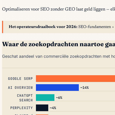
Optimaliseren voor SEO zonder GEO laat geld liggen — elke 
Het operateursdraaiboek voor 2026:
SEO-fundamenten + GEO
Waar de zoekopdrachten naartoe gaa
Geschat aandeel van commerciële zoekopdrachten met hog
GOOGLE SERP
~14%
AI OVERVIEW
CHATGPT
~6%
SEARCH
~4%
PERPLEXITY