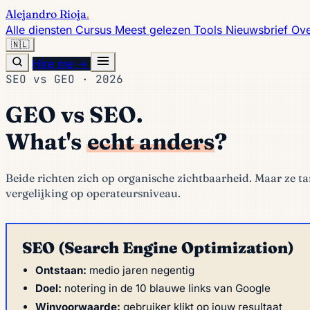
Alejandro Rioja
.
Alle diensten
Cursus
Meest gelezen
Tools
Nieuwsbrief
Ove
🇳🇱
Hire me →
SEO vs GEO · 2026
GEO vs SEO.
What's
echt anders
?
Beide richten zich op organische zichtbaarheid. Maar ze ta
vergelijking op operateursniveau.
SEO (Search Engine Optimization)
Ontstaan:
medio jaren negentig
Doel:
notering in de 10 blauwe links van Google
Winvoorwaarde:
gebruiker klikt op jouw resultaat