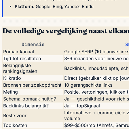
Platform:
Google, Bing, Yandex, Baidu
De volledige vergelijking naast elkaa
Dimensie
S
Primair kanaal
Google SERP (10 blauwe links
Tijd tot resultaten
3–6 maanden voor nieuwe no
Belangrijkste
Backlinks, inhoudsdiepte, sc
rankingsignalen
Klikratio
Direct (gebruiker klikt op jouw
Bronnen per zoekopdracht
10 gerangschikte links
Meting
Positie, vertoningen, klikken
Schema-opmaak nuttig?
Ja — geschiktheid voor rich 
Backlinks belangrijk?
Ja — topSignaal
Informatieve + commerciële
Beste voor
volume
Toolkosten
$99–$500/mo (Ahrefs, Semru