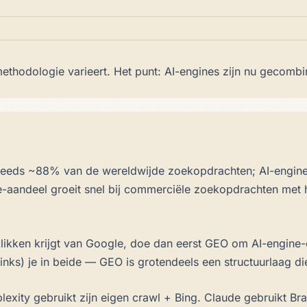
 methodologie varieert. Het punt: AI-engines zijn nu geco
teeds ~88% van de wereldwijde zoekopdrachten; AI-engines
ne-aandeel groeit snel bij commerciële zoekopdrachten met
klikken krijgt van Google, doe dan eerst GEO om AI-engine-c
inks) je in beide — GEO is grotendeels een structuurlaag d
lexity gebruikt zijn eigen crawl + Bing. Claude gebruikt Br