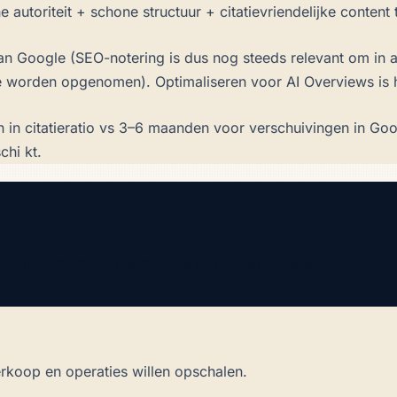
autoriteit + schone structuur + citatievriendelijke content 
n Google (SEO-notering is dus nog steeds relevant om in 
te worden opgenomen). Optimaliseren voor AI Overviews is 
n citatieratio vs 3–6 maanden voor verschuivingen in Goog
hi kt.
0 min vertelt je welke je eerst moet prioriteren.
erkoop en operaties willen opschalen.