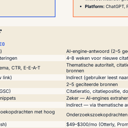
Platform:
ChatGPT, P
r
EO
)
AI-engine-antwoord (2–5 ge
teringen
4–8 weken voor nieuwe citat
Thematische autoriteit, citat
hema, CTR, E-E-A-T
bronnen
 link)
Indirect (gebruiker leest naa
2–5 geciteerde bronnen
 (GSC)
Citatieratio, citatiepositie, d
snippets
Zeker — AI-engines extrahere
Indirect — via thematische au
 zoekopdrachten met hoog
Onderzoekszoekopdrachten m
sh)
$49–$300/mo (Otterly, Pro