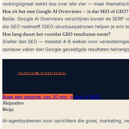
rankingsignaal werkt dus over alle vier — maar thematische 
Hoe zit het met Google AI Overviews — is dat SEO of GEO?
Beide. Google AI Overviews verschijnen boven de SERP va
die GEO nastreeft (GEO-structuurpatronen helpen je erin 
Hoe lang duurt het voordat GEO resultaten toont?
Sneller dan SEO — meestal 4–8 weken voor veranderingen i
opnieuw vaker dan Google gevestigde resultaten herrangsc
Doe beide.
Win
beide kanalen
.
De audit dekt SEO + GEO van begin tot eind. De intro van 3
Boek een gesprek van 30 min →
Wat is GEO?
Alejandro
Rioja
.
AI-agentsystemen voor oprichters die groei, marketing, v