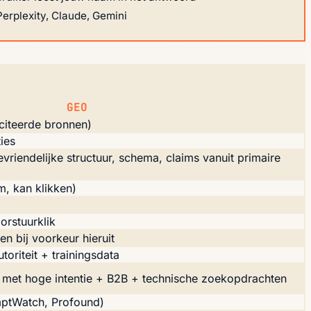
erplexity, Claude, Gemini
GEO
citeerde bronnen)
ies
ievriendelijke structuur, schema, claims vanuit primaire
m, kan klikken)
oorstuurklik
n bij voorkeur hieruit
toriteit + trainingsdata
et hoge intentie + B2B + technische zoekopdrachten
mptWatch, Profound)