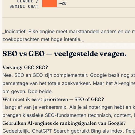
CLAUDE /
~4%
GEMINI CHAT
_Indicatief. Elke engine meet marktaandeel anders en de
zoekopdrachten met hoge intentie._
SEO vs GEO — veelgestelde vragen.
Vervangt GEO SEO?
Nee. SEO en GEO zijn complementair. Google bezit nog s
percentage van het totale zoekverkeer. Maar het AI-engi
om geven. Doe beide.
Wat moet ik eerst prioriteren — SEO of GEO?
Hangt af van je verkeersmix. Als je al noteringen hebt en 
brengen klassieke SEO-fundamenten (technisch, content, l
Gebruiken AI-engines de rankingsignalen van Google?
Gedeeltelijk. ChatGPT Search gebruikt Bing als index. Perp