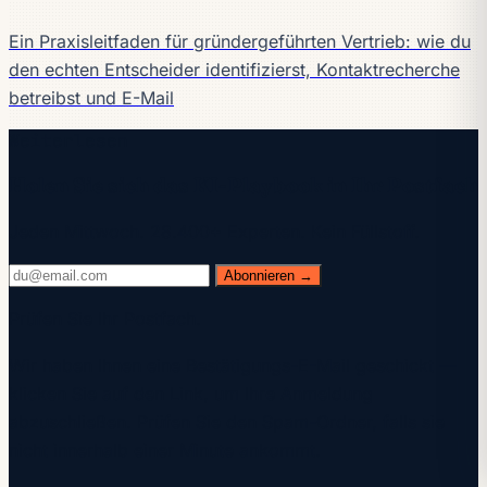
Ein Praxisleitfaden für gründergeführten Vertrieb: wie du
den echten Entscheider identifizierst, Kontaktrecherche
betreibst und E-Mail
Weiterlesen
Holen Sie sich das KI-Playbook in Ihr Postfach
Jeden Mittwoch. 28.400+ Experten. Kein Füllstoff.
Abonnieren →
Prüfen Sie Ihr Postfach.
Wir haben Ihnen eine Bestätigungs-E-Mail geschickt —
klicken Sie auf den Link, um Ihre Anmeldung
abzuschließen. Prüfen Sie den Spam-Ordner, falls sie
nicht innerhalb einer Minute ankommt.