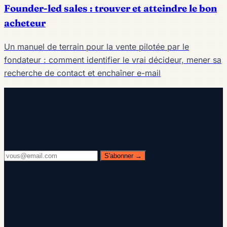
Founder-led sales : trouver et atteindre le bon
acheteur
Un manuel de terrain pour la vente pilotée par le
fondateur : comment identifier le vrai décideur, mener sa
recherche de contact et enchaîner e-mail
Continuer à lire
Recevez le guide IA dans votre boîte mail
Chaque mercredi. 28 400+ opérateurs. Zéro superflu.
S'abonner →
Vérifiez votre boîte mail.
Nous vous avons envoyé un e-mail de confirmation —
cliquez sur le lien pour finaliser votre inscription. Vérifiez
les spams si vous ne le voyez pas d'ici une minute.