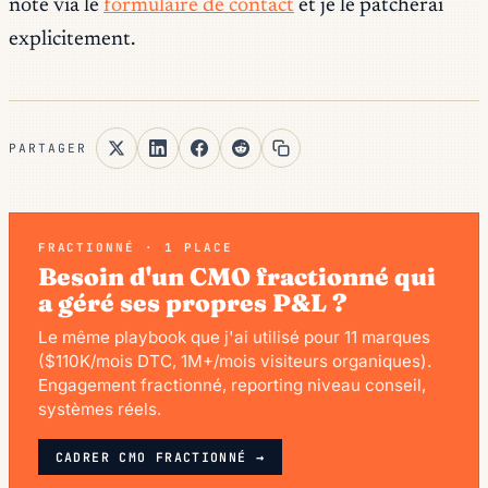
note via le
formulaire de contact
et je le patcherai
explicitement.
PARTAGER
FRACTIONNÉ · 1 PLACE
Besoin d'un CMO fractionné qui
a géré ses propres P&L ?
Le même playbook que j'ai utilisé pour 11 marques
($110K/mois DTC, 1M+/mois visiteurs organiques).
Engagement fractionné, reporting niveau conseil,
systèmes réels.
CADRER CMO FRACTIONNÉ →