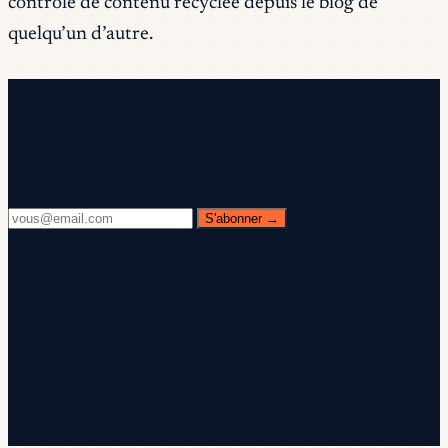
contrôle de contenu recyclée depuis le blog de
quelqu’un d’autre.
Newsletter gratuite
Chaque mercredi. 28 400+ opérateurs. Zéro
superflu.
S'abonner →
✓ Vérifiez votre boîte mail — cliquez sur le lien de
confirmation pour finaliser l'inscription.
✓ Vous êtes inscrit !
✓ Vous êtes déjà inscrit.