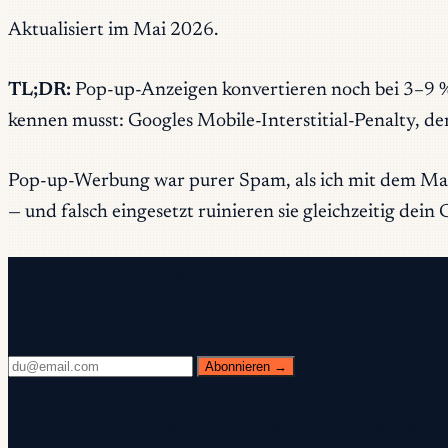
Aktualisiert im Mai 2026.
TL;DR:
Pop-up-Anzeigen konvertieren noch bei 3–9 %
kennen musst: Googles Mobile-Interstitial-Penalty, 
Pop-up-Werbung war purer Spam, als ich mit dem Marke
— und falsch eingesetzt ruinieren sie gleichzeitig dei
Kostenloser Newsletter
Jeden Mittwoch. 28.400+ Experten. Kein Füllstoff
Abonnieren →
✓ Prüfen Sie Ihr Postfach — klicken Sie auf den Best