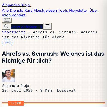
Alejandro Rioja
.
Alle Dienste
Kurs
Meistgelesen
Tools
Newsletter
Über
mich
Kontakt
🇩🇪
Jetzt anfragen →
Startseite
·
Ahrefs vs. Semrush: Welches
ist das Richtige für dich?
SEO
Ahrefs vs. Semrush: Welches ist das
Richtige für dich?
Alejandro Rioja
22. Juli 2026
·
8 Min. Lesezeit
TL;DR