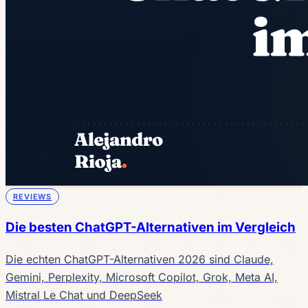
REVIEWS
Die besten ChatGPT-Alternativen im Vergleich
Die echten ChatGPT-Alternativen 2026 sind Claude,
Gemini, Perplexity, Microsoft Copilot, Grok, Meta AI,
Mistral Le Chat und DeepSeek