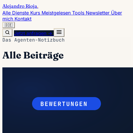
Alejandro Rioja
.
Alle Dienste
Kurs
Meistgelesen
Tools
Newsletter
Über
mich
Kontakt
🇩🇪
Jetzt anfragen →
Das Agenten-Notizbuch
Alle Beiträge