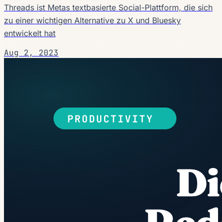
Threads ist Metas textbasierte Social-Plattform, die sich
zu einer wichtigen Alternative zu X und Bluesky
entwickelt hat
Aug 2, 2023