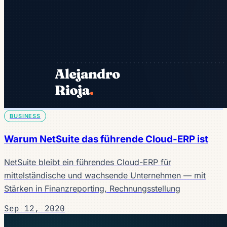
BUSINESS
Warum NetSuite das führende Cloud-ERP ist
NetSuite bleibt ein führendes Cloud-ERP für
mittelständische und wachsende Unternehmen — mit
Stärken in Finanzreporting, Rechnungsstellung
Sep 12, 2020