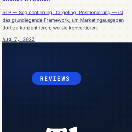
STP — Segmentierung, Targeting, Positionierung — ist
das grundlegende Framework, um Marketingausgaben
dort zu konzentrieren, wo sie konvertieren.
Aug 7, 2023