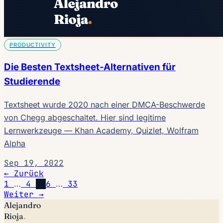
PRODUCTIVITY
Die Besten Textsheet-Alternativen für
Studierende
Textsheet wurde 2020 nach einer DMCA-Beschwerde
von Chegg abgeschaltet. Hier sind legitime
Lernwerkzeuge — Khan Academy, Quizlet, Wolfram
Alpha
Sep 19, 2022
← Zurück
1
…
4
5
6
…
33
Weiter →
Alejandro
Rioja
.