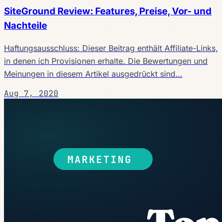
SiteGround Review: Features, Preise, Vor- und
Nachteile
Haftungsausschluss: Dieser Beitrag enthält Affiliate-Links,
in denen ich Provisionen erhalte. Die Bewertungen und
Meinungen in diesem Artikel ausgedrückt sind…
Aug 7, 2020