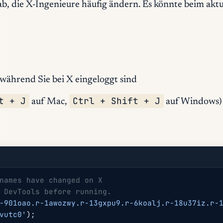
b, die X-Ingenieure häufig ändern. Es könnte beim aktu
 während Sie bei X eingeloggt sind
t + J
Ctrl + Shift + J
auf Mac,
auf Windows)
names have changed on X
 DevTools before running.
-901oao.r-1awozwy.r-13gxpu9.r-6koalj.r-18u37iz.r-
vutc0'
);