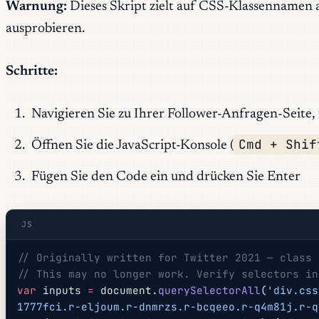
Warnung:
Dieses Skript zielt auf CSS-Klassennamen a
ausprobieren.
Schritte:
Navigieren Sie zu Ihrer Follower-Anfragen-Seite,
Cmd + Shif
Öffnen Sie die JavaScript-Konsole (
Fügen Sie den Code ein und drücken Sie Enter
JS
// Originally written for Twitter 2021 — class 
// This may no longer work. Verify selectors in
var
 inputs 
=
 document.
querySelectorAll
(
'div.css
1777fci.r-eljoum.r-dnmrzs.r-bcqeeo.r-q4m81j.r-q