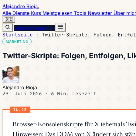
Alejandro Rioja
.
Alle Dienste
Kurs
Meistgelesen
Tools
Newsletter
Über mic
🇩🇪
Jetzt anfragen →
Startseite
·
Twitter-Skripte: Folgen, Entfol
MARKETING
Twitter-Skripte: Folgen, Entfolgen, L
Alejandro Rioja
29. Juli 2026
·
6 Min. Lesezeit
TL;DR
Browser-Konsolenskripte für X (ehemals Twit
Hinweisen: Das DOM von X ändert sich ständ