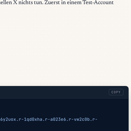
ellen X nichts tun. Zuerst in einem Test-Account
COPY
16y2uox.r-1qd0xha.r-a023e6.r-vw2c0b.r-