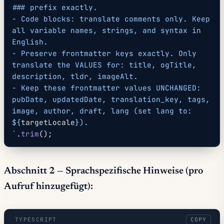
### prefix exactly.
- Code blocks: translate comments only. Keep 
all variable names, strings, and syntax in 
English.
- Preserve frontmatter keys exactly. Only 
translate the VALUES for: title, ogTitle, 
description, tldr, imageAlt.
- Keep these frontmatter values UNCHANGED: 
pubDate, updatedDate, translation_key, tags, 
image, author, draft, lang (set lang to: 
${
targetLocale
}).
`
.
trim
();
Abschnitt 2 — Sprachspezifische Hinweise (pro
Aufruf hinzugefügt):
TYPESCRIPT
COPY