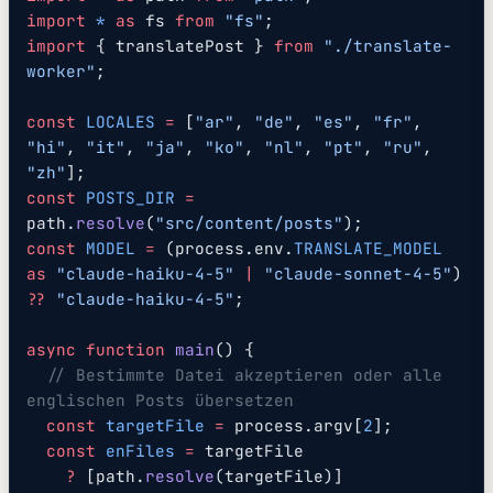
import
 *
 as
 fs 
from
 "fs"
;
import
 { translatePost } 
from
 "./translate-
worker"
;
const
 LOCALES
 =
 [
"ar"
, 
"de"
, 
"es"
, 
"fr"
, 
"hi"
, 
"it"
, 
"ja"
, 
"ko"
, 
"nl"
, 
"pt"
, 
"ru"
, 
"zh"
];
const
 POSTS_DIR
 =
path.
resolve
(
"src/content/posts"
);
const
 MODEL
 =
 (process.env.
TRANSLATE_MODEL
as
 "claude-haiku-4-5"
 |
 "claude-sonnet-4-5"
) 
??
 "claude-haiku-4-5"
;
async
 function
 main
() {
  // Bestimmte Datei akzeptieren oder alle 
englischen Posts übersetzen
  const
 targetFile
 =
 process.argv[
2
];
  const
 enFiles
 =
 targetFile
    ?
 [path.
resolve
(targetFile)]