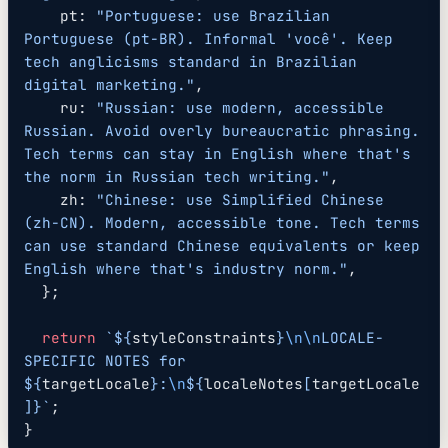
    pt: 
"Portuguese: use Brazilian 
Portuguese (pt-BR). Informal 'você'. Keep 
tech anglicisms standard in Brazilian 
digital marketing."
,
    ru: 
"Russian: use modern, accessible 
Russian. Avoid overly bureaucratic phrasing. 
Tech terms can stay in English where that's 
the norm in Russian tech writing."
,
    zh: 
"Chinese: use Simplified Chinese 
(zh-CN). Modern, accessible tone. Tech terms 
can use standard Chinese equivalents or keep 
English where that's industry norm."
,
  };
  return
 `${
styleConstraints
}
\n\n
LOCALE-
SPECIFIC NOTES for 
${
targetLocale
}:
\n
${
localeNotes
[
targetLocale
]
}`
;
}