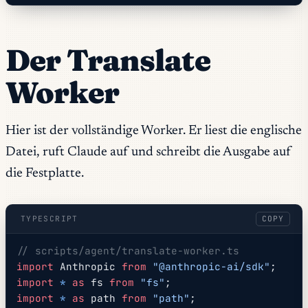
Der Translate
Worker
Hier ist der vollständige Worker. Er liest die englische
Datei, ruft Claude auf und schreibt die Ausgabe auf
die Festplatte.
TYPESCRIPT
COPY
// scripts/agent/translate-worker.ts
import
 Anthropic 
from
 "@anthropic-ai/sdk"
;
import
 *
 as
 fs 
from
 "fs"
;
import
 *
 as
 path 
from
 "path"
;