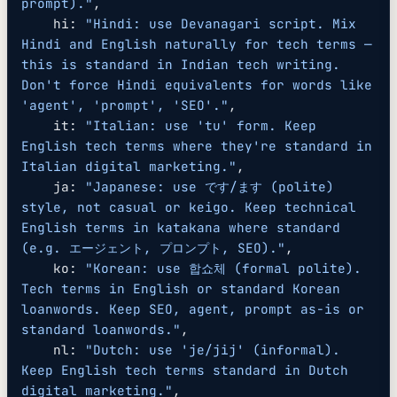
prompt)."
,
    hi: 
"Hindi: use Devanagari script. Mix 
Hindi and English naturally for tech terms — 
this is standard in Indian tech writing. 
Don't force Hindi equivalents for words like 
'agent', 'prompt', 'SEO'."
,
    it: 
"Italian: use 'tu' form. Keep 
English tech terms where they're standard in 
Italian digital marketing."
,
    ja: 
"Japanese: use です/ます (polite) 
style, not casual or keigo. Keep technical 
English terms in katakana where standard 
(e.g. エージェント, プロンプト, SEO)."
,
    ko: 
"Korean: use 합쇼체 (formal polite). 
Tech terms in English or standard Korean 
loanwords. Keep SEO, agent, prompt as-is or 
standard loanwords."
,
    nl: 
"Dutch: use 'je/jij' (informal). 
Keep English tech terms standard in Dutch 
digital marketing."
,