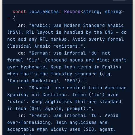
  const
 localeNotes
:
 Record
<
string
, 
string
> 
=
 {
    ar: 
"Arabic: use Modern Standard Arabic 
(MSA). RTL layout is handled by the CMS — do 
not add any RTL markup. Avoid overly formal 
Classical Arabic registers."
,
    de: 
"German: use informal 'du' not 
formal 'Sie'. Compound nouns are fine; don't 
over-hyphenate. Keep tech terms in English 
when that's the industry standard (e.g. 
'Content Marketing', 'SEO')."
,
    es: 
"Spanish: use neutral Latin American 
Spanish, not Castilian. Tuteo ('tú') over 
'usted'. Keep anglicisms that are standard 
in tech (SEO, agente, prompt)."
,
    fr: 
"French: use informal 'tu'. Avoid 
over-formalizing. Tech anglicisms are 
acceptable when widely used (SEO, agent, 