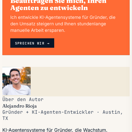
Beauftragen Sie mich, Ihren
Agenten zu entwickeln
Ich entwickle KI-Agentensysteme für Gründer, die
den Umsatz steigern und Ihnen stundenlange
manuelle Arbeit ersparen.
SPRECHEN WIR →
Über den Autor
Alejandro Rioja
Gründer + KI-Agenten-Entwickler · Austin,
TX
KI-Agentensysteme für Gründer, die Wachstum,