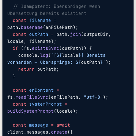
  // Idempotenz: überspringen wenn 
Übersetzung bereits existiert
  const
 filename
 =
path.
basename
(enFilePath);
  const
 outPath
 =
 path.
join
(outputDir, 
locale, filename);
  if
 (fs.
existsSync
(outPath)) {
    console.
log
(
`[${
locale
}] Bereits 
vorhanden — überspringe: ${
outPath
}`
);
    return
 outPath;
  }
  const
 enContent
 =
fs.
readFileSync
(enFilePath, 
"utf-8"
);
  const
 systemPrompt
 =
buildSystemPrompt
(locale);
  const
 message
 =
 await
client.messages.
create
({