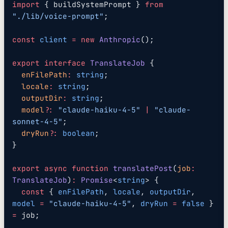
import
 { buildSystemPrompt } 
from
"./lib/voice-prompt"
;
const
 client
 =
 new
 Anthropic
();
export
 interface
 TranslateJob
 {
  enFilePath
:
 string
;
  locale
:
 string
;
  outputDir
:
 string
;
  model
?:
 "claude-haiku-4-5"
 |
 "claude-
sonnet-4-5"
;
  dryRun
?:
 boolean
;
}
export
 async
 function
 translatePost
(
job
:
TranslateJob
)
:
 Promise
<
string
> {
  const
 { 
enFilePath
, 
locale
, 
outputDir
, 
model
 =
 "claude-haiku-4-5"
, 
dryRun
 =
 false
 } 
=
 job;