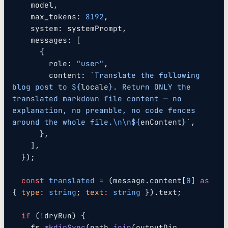
    model,
    max_tokens: 
8192
,
    system: systemPrompt,
    messages: [
      {
        role: 
"user"
,
        content: 
`Translate the following 
blog post to ${
locale
}. Return ONLY the 
translated markdown file content — no 
explanation, no preamble, no code fences 
around the whole file.
\n\n
${
enContent
}`
,
      },
    ],
  });
  const
 translated
 =
 (message.content[
0
] 
as
{ 
type
:
 string
; 
text
:
 string
 }).text;
  if
 (
!
dryRun) {
    fs.
mkdirSync
(path.
join
(outputDir, 