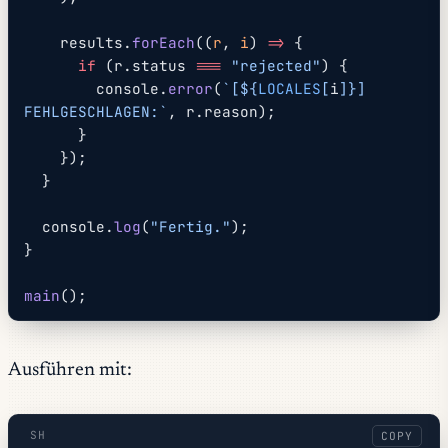
    results.
forEach
((
r
, 
i
) 
=>
 {
      if
 (r.status 
===
 "rejected"
) {
        console.
error
(
`[${
LOCALES
[
i
]
}] 
FEHLGESCHLAGEN:`
, r.reason);
      }
    });
  }
  console.
log
(
"Fertig."
);
}
main
();
Ausführen mit:
SH
COPY