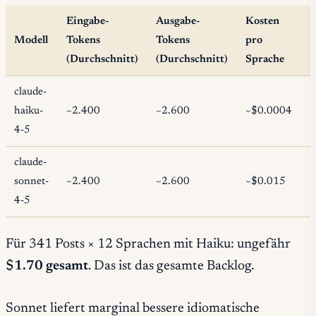
Eingabe-
Ausgabe-
Kosten
K
Modell
Tokens
Tokens
pro
(Durchschnitt)
(Durchschnitt)
Sprache
S
claude-
haiku-
~2.400
~2.600
~$0.0004
~
4-5
claude-
sonnet-
~2.400
~2.600
~$0.015
~
4-5
Für 341 Posts × 12 Sprachen mit Haiku: ungefähr
$1.70 gesamt
. Das ist das gesamte Backlog.
Sonnet liefert marginal bessere idiomatische