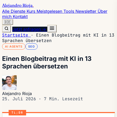
Alejandro Rioja
.
Alle Dienste
Kurs
Meistgelesen
Tools
Newsletter
Über
mich
Kontakt
🇩🇪
Jetzt anfragen →
Startseite
·
Einen Blogbeitrag mit KI in 13
Sprachen übersetzen
AI AGENTS
SEO
Einen Blogbeitrag mit KI in 13
Sprachen übersetzen
Alejandro Rioja
25. Juli 2026
·
7 Min. Lesezeit
TL;DR