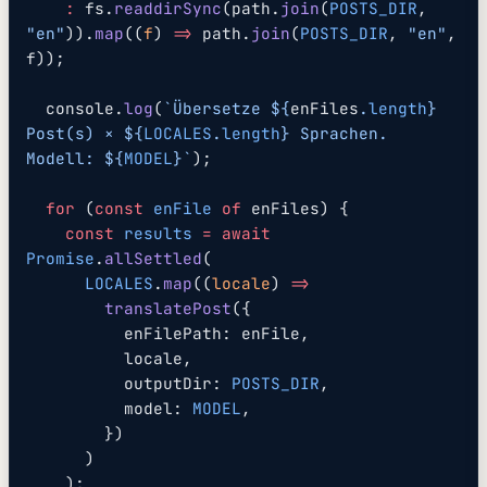
    :
 fs.
readdirSync
(path.
join
(
POSTS_DIR
, 
"en"
)).
map
((
f
) 
=>
 path.
join
(
POSTS_DIR
, 
"en"
, 
f));
  console.
log
(
`Übersetze ${
enFiles
.
length
} 
Post(s) × ${
LOCALES
.
length
} Sprachen. 
Modell: ${
MODEL
}`
);
  for
 (
const
 enFile
 of
 enFiles) {
    const
 results
 =
 await
Promise
.
allSettled
(
      LOCALES
.
map
((
locale
) 
=>
        translatePost
({
          enFilePath: enFile,
          locale,
          outputDir: 
POSTS_DIR
,
          model: 
MODEL
,
        })
      )
    );