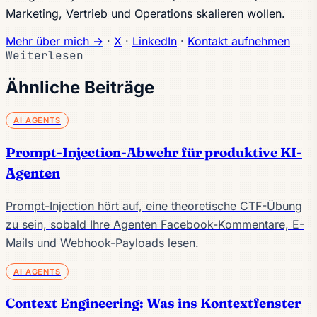
Marketing, Vertrieb und Operations skalieren wollen.
Mehr über mich →
·
X
·
LinkedIn
·
Kontakt aufnehmen
Weiterlesen
Ähnliche Beiträge
AI AGENTS
Prompt-Injection-Abwehr für produktive KI-
Agenten
Prompt-Injection hört auf, eine theoretische CTF-Übung
zu sein, sobald Ihre Agenten Facebook-Kommentare, E-
Mails und Webhook-Payloads lesen.
AI AGENTS
Context Engineering: Was ins Kontextfenster