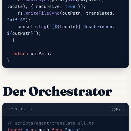
locale), { recursive: 
true
 });
    fs.
writeFileSync
(outPath, translated, 
"utf-8"
);
    console.
log
(
`[${
locale
}] Geschrieben: 
${
outPath
}`
);
  }
  return
 outPath;
}
Der Orchestrator
TYPESCRIPT
COPY
// scripts/agent/translate-all.ts
import
 *
 as
 path 
from
 "path"
;