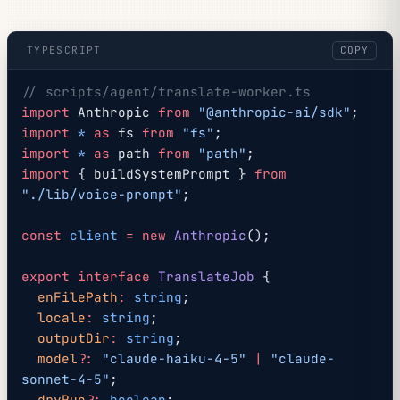
TYPESCRIPT
COPY
// scripts/agent/translate-worker.ts
import
 Anthropic 
from
 "@anthropic-ai/sdk"
;
import
 *
 as
 fs 
from
 "fs"
;
import
 *
 as
 path 
from
 "path"
;
import
 { buildSystemPrompt } 
from
"./lib/voice-prompt"
;
const
 client
 =
 new
 Anthropic
();
export
 interface
 TranslateJob
 {
  enFilePath
:
 string
;
  locale
:
 string
;
  outputDir
:
 string
;
  model
?:
 "claude-haiku-4-5"
 |
 "claude-
sonnet-4-5"
;
  dryRun
?:
 boolean
;