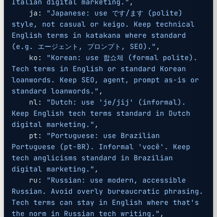
Italian digital marketing."
,
    ja: 
"Japanese: use です/ます (polite) 
style, not casual or keigo. Keep technical 
English terms in katakana where standard 
(e.g. エージェント, プロンプト, SEO)."
,
    ko: 
"Korean: use 합쇼체 (formal polite). 
Tech terms in English or standard Korean 
loanwords. Keep SEO, agent, prompt as-is or 
standard loanwords."
,
    nl: 
"Dutch: use 'je/jij' (informal). 
Keep English tech terms standard in Dutch 
digital marketing."
,
    pt: 
"Portuguese: use Brazilian 
Portuguese (pt-BR). Informal 'você'. Keep 
tech anglicisms standard in Brazilian 
digital marketing."
,
    ru: 
"Russian: use modern, accessible 
Russian. Avoid overly bureaucratic phrasing. 
Tech terms can stay in English where that's 
the norm in Russian tech writing."
,