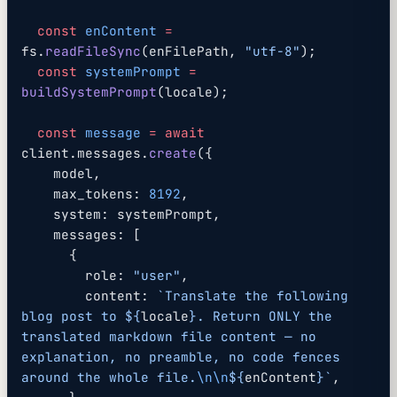
  const
 enContent
 =
fs.
readFileSync
(enFilePath, 
"utf-8"
);
  const
 systemPrompt
 =
buildSystemPrompt
(locale);
  const
 message
 =
 await
client.messages.
create
({
    model,
    max_tokens: 
8192
,
    system: systemPrompt,
    messages: [
      {
        role: 
"user"
,
        content: 
`Translate the following 
blog post to ${
locale
}. Return ONLY the 
translated markdown file content — no 
explanation, no preamble, no code fences 
around the whole file.
\n\n
${
enContent
}`
,