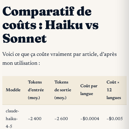
Comparatif de
coûts : Haiku vs
Sonnet
Voici ce que ça coûte vraiment par article, d’après
mon utilisation :
Tokens
Tokens
Coût ×
Coût par
Modèle
d’entrée
de sortie
12
langue
(moy.)
(moy.)
langues
claude-
haiku-
~2 400
~2 600
~$0.0004
~$0.005
4-5