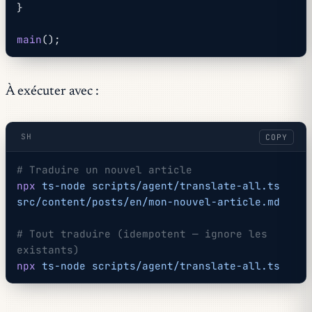
}
main
();
À exécuter avec :
SH
COPY
# Traduire un nouvel article
npx
 ts-node
 scripts/agent/translate-all.ts
src/content/posts/en/mon-nouvel-article.md
# Tout traduire (idempotent — ignore les 
existants)
npx
 ts-node
 scripts/agent/translate-all.ts