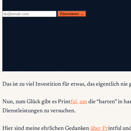
Abonnieren →
✓ Prüfen Sie Ihr Postfach — klicken Sie auf den Best
✓ Sie sind angemeldet!
✓ Sie stehen bereits auf der Liste.
Das ist zu viel Investition für etwas, das eigentlich n
Nun, zum Glück gibt es Print
ful, um
die “harten” in ha
Dienstleistungen zu versuchen.
Hier sind meine ehrlichen Gedanken
über Pr
intful un