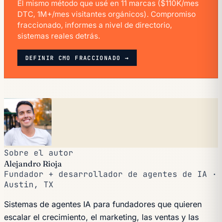
El mismo método que usé en 11 marcas ($110K/mes
DTC, 1M+/mes visitantes orgánicos). Compromiso
fraccionado, informes a nivel de directorio,
sistemas reales detrás.
DEFINIR CMO FRACCIONADO →
Sobre el autor
Alejandro Rioja
Fundador + desarrollador de agentes de IA ·
Austin, TX
Sistemas de agentes IA para fundadores que quieren
escalar el crecimiento, el marketing, las ventas y las