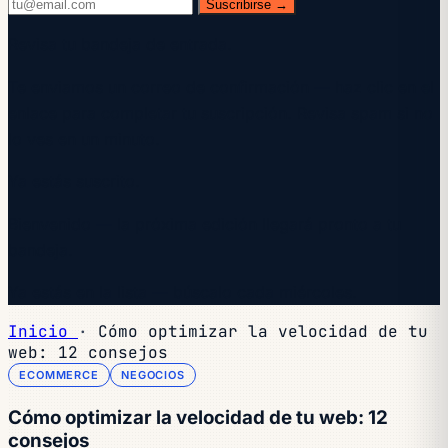
Suscribirse →
Revisa tu bandeja de entrada.
Te enviamos un correo de confirmación — haz clic en el
enlace para completar tu suscripción. Revisa spam si no
lo ves en un minuto.
Ya estás suscrito.
Bienvenido — la próxima edición llegará pronto a tu
bandeja.
Ya estás en la lista — búscalo cada miércoles.
Inicio
·
Cómo optimizar la velocidad de tu
web: 12 consejos
ECOMMERCE
NEGOCIOS
Cómo optimizar la velocidad de tu web: 12
consejos