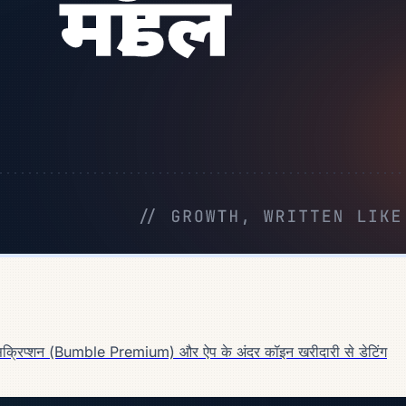
्सक्रिप्शन (Bumble Premium) और ऐप के अंदर कॉइन खरीदारी से डेटिंग