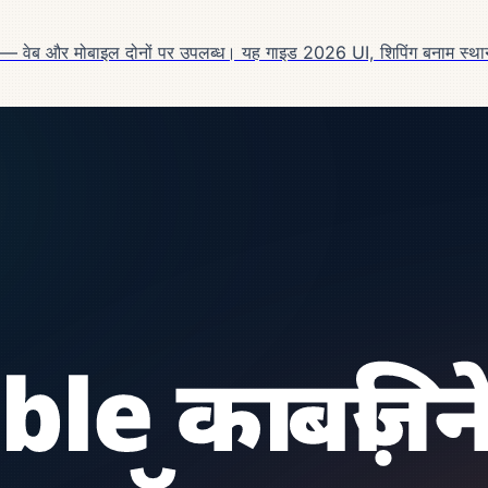
 — वेब और मोबाइल दोनों पर उपलब्ध। यह गाइड 2026 UI, शिपिंग बनाम स्