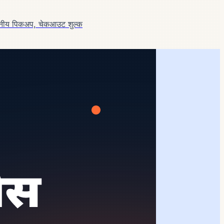
थानीय पिकअप, चेकआउट शुल्क