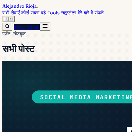
Alejandro Rioja
.
सभी सेवाएँ
कोर्स
सबसे पढ़े
Tools
न्यूज़लेटर
मेरे बारे में
संपर्क
🇮🇳
नियुक्त करें →
एजेंट नोटबुक
सभी पोस्ट