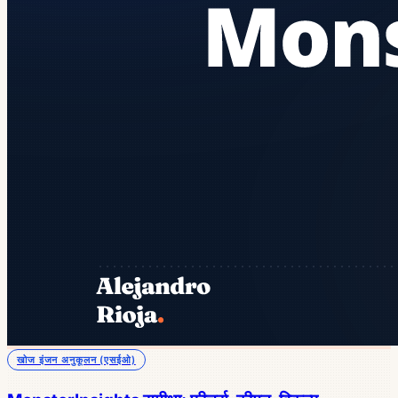
खोज इंजन अनुकूलन (एसईओ)