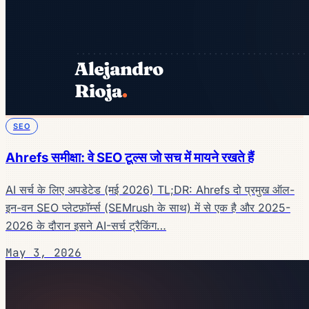
SEO
Ahrefs समीक्षा: वे SEO टूल्स जो सच में मायने रखते हैं
AI सर्च के लिए अपडेटेड (मई 2026) TL;DR: Ahrefs दो प्रमुख ऑल-
इन-वन SEO प्लेटफ़ॉर्म्स (SEMrush के साथ) में से एक है और 2025-
2026 के दौरान इसने AI-सर्च ट्रैकिंग…
May 3, 2026