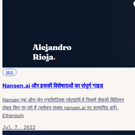
SEO
Nansen.ai और इसकी विशेषताओं का संपूर्ण गाइड
Nansen एक ऑन-चेन एनालिटिक्स प्लेटफ़ॉर्म है जिसमें सैकड़ों मिलियन
लेबल किए गए पते हैं (वर्तमान संख्या nansen.ai पर सत्यापित करें),
Ethereum
Jul 7, 2022