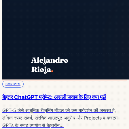
SCRIPTS
बेहतर ChatGPT प्रॉम्प्ट: असली जवाब के लिए क्या पूछें
GPT-5 जैसे आधुनिक रीज़निंग मॉडल को कम मार्गदर्शन की जरूरत है,
लेकिन स्पष्ट संदर्भ, संरचित आउटपुट अनुरोध और Projects व कस्टम
GPTs के स्मार्ट उपयोग से बेहतरीन…