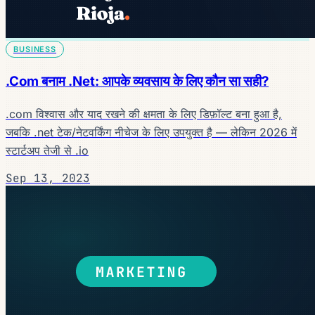
BUSINESS
.Com बनाम .Net: आपके व्यवसाय के लिए कौन सा सही?
.com विश्वास और याद रखने की क्षमता के लिए डिफ़ॉल्ट बना हुआ है,
जबकि .net टेक/नेटवर्किंग नीचेज के लिए उपयुक्त है — लेकिन 2026 में
स्टार्टअप तेजी से .io
Sep 13, 2023