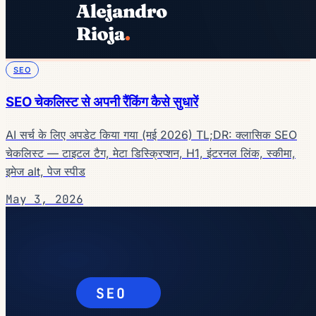
SEO
SEO चेकलिस्ट से अपनी रैंकिंग कैसे सुधारें
AI सर्च के लिए अपडेट किया गया (मई 2026) TL;DR: क्लासिक SEO
चेकलिस्ट — टाइटल टैग, मेटा डिस्क्रिप्शन, H1, इंटरनल लिंक, स्कीमा,
इमेज alt, पेज स्पीड
May 3, 2026