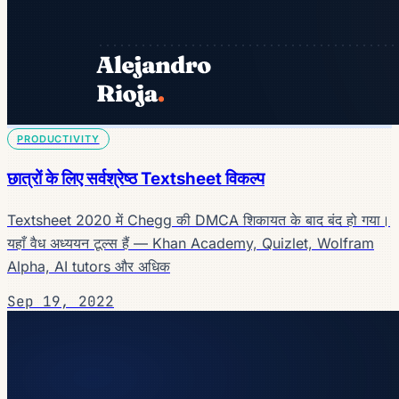
PRODUCTIVITY
छात्रों के लिए सर्वश्रेष्ठ Textsheet विकल्प
Textsheet 2020 में Chegg की DMCA शिकायत के बाद बंद हो गया।
यहाँ वैध अध्ययन टूल्स हैं — Khan Academy, Quizlet, Wolfram
Alpha, AI tutors और अधिक
Sep 19, 2022