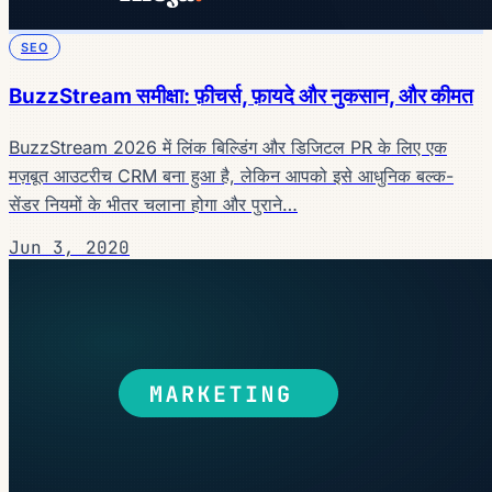
SEO
BuzzStream समीक्षा: फ़ीचर्स, फ़ायदे और नुकसान, और कीमत
BuzzStream 2026 में लिंक बिल्डिंग और डिजिटल PR के लिए एक
मज़बूत आउटरीच CRM बना हुआ है, लेकिन आपको इसे आधुनिक बल्क-
सेंडर नियमों के भीतर चलाना होगा और पुराने…
Jun 3, 2020