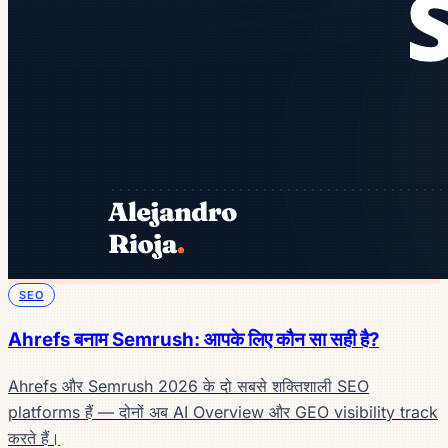
SEO
Ahrefs बनाम Semrush: आपके लिए कौन सा सही है?
Ahrefs और Semrush 2026 के दो सबसे शक्तिशाली SEO
platforms हैं — दोनों अब AI Overview और GEO visibility track
करते हैं।