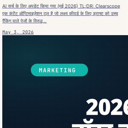
AI सर्च के लिए अपडेट किया गया (मई 2026) TL;DR: Clearscope
एक कंटेंट ऑप्टिमाइज़ेशन टूल है जो लक्ष्य कीवर्ड के लिए ड्राफ्ट को उच्च
रैंकिंग वाले पेजों के विरुद्ध…
May 3, 2026