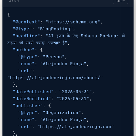
JSON
COPY
{
  "@context"
: 
"https://schema.org"
,
  "@type"
: 
"BlogPosting"
,
  "headline"
: 
"AI इंजन के लिए Schema Markup: वो 
टाइप्स जो सबसे ज्यादा असरदार हैं"
,
  "author"
: {
    "@type"
: 
"Person"
,
    "name"
: 
"Alejandro Rioja"
,
    "url"
: 
"https://alejandrorioja.com/about/"
  },
  "datePublished"
: 
"2026-05-31"
,
  "dateModified"
: 
"2026-05-31"
,
  "publisher"
: {
    "@type"
: 
"Organization"
,
    "name"
: 
"Alejandro Rioja"
,
    "url"
: 
"https://alejandrorioja.com"
  },