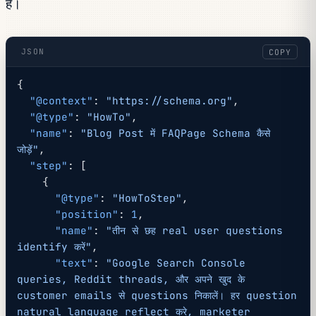
है।
JSON
COPY
{
  "@context"
: 
"https://schema.org"
,
  "@type"
: 
"HowTo"
,
  "name"
: 
"Blog Post में FAQPage Schema कैसे 
जोड़ें"
,
  "step"
: [
    {
      "@type"
: 
"HowToStep"
,
      "position"
: 
1
,
      "name"
: 
"तीन से छह real user questions 
identify करें"
,
      "text"
: 
"Google Search Console 
queries, Reddit threads, और अपने खुद के 
customer emails से questions निकालें। हर question 
natural language reflect करे, marketer 