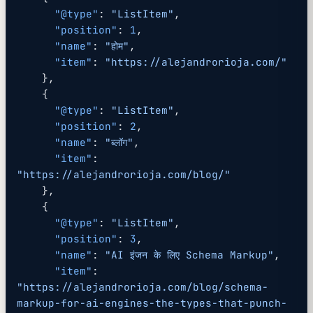
      "@type"
: 
"ListItem"
,
      "position"
: 
1
,
      "name"
: 
"होम"
,
      "item"
: 
"https://alejandrorioja.com/"
    },
    {
      "@type"
: 
"ListItem"
,
      "position"
: 
2
,
      "name"
: 
"ब्लॉग"
,
      "item"
: 
"https://alejandrorioja.com/blog/"
    },
    {
      "@type"
: 
"ListItem"
,
      "position"
: 
3
,
      "name"
: 
"AI इंजन के लिए Schema Markup"
,
      "item"
: 
"https://alejandrorioja.com/blog/schema-
markup-for-ai-engines-the-types-that-punch-