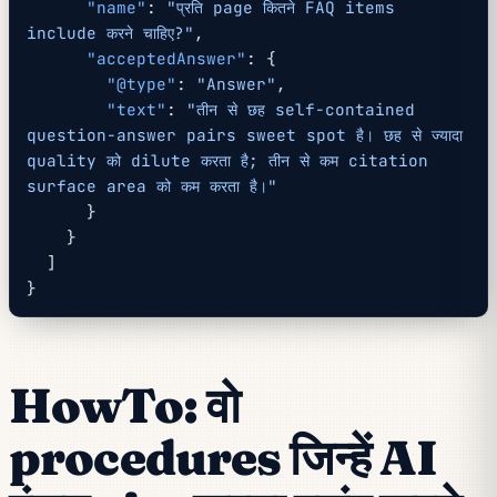
      "name"
: 
"प्रति page कितने FAQ items 
include करने चाहिए?"
,
      "acceptedAnswer"
: {
        "@type"
: 
"Answer"
,
        "text"
: 
"तीन से छह self-contained 
question-answer pairs sweet spot है। छह से ज्यादा 
quality को dilute करता है; तीन से कम citation 
surface area को कम करता है।"
      }
    }
  ]
}
HowTo: वो
procedures जिन्हें AI