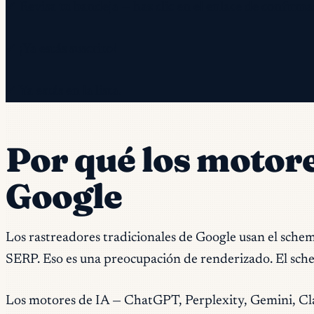
✓ Revisa tu bandeja — haz clic en el enlace de confirma
✓ ¡Ya estás suscrito!
✓ Ya estás en la lista.
Por qué los motore
Google
Los rastreadores tradicionales de Google usan el schem
SERP. Eso es una preocupación de renderizado. El sche
Los motores de IA — ChatGPT, Perplexity, Gemini, Cla