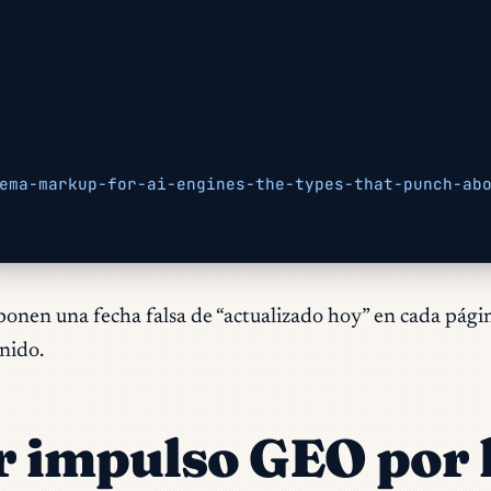
ema-markup-for-ai-engines-the-types-that-punch-ab
 ponen una fecha falsa de “actualizado hoy” en cada pági
nido.
r impulso GEO por 