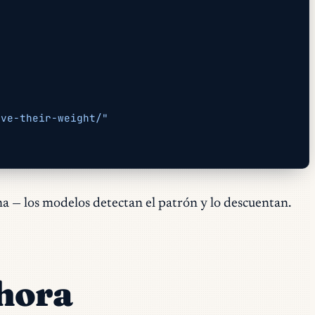
ove-their-weight/"
na — los modelos detectan el patrón y lo descuentan.
hora