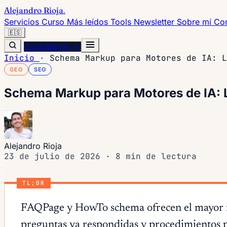
Alejandro Rioja
.
Servicios
Curso
Más leídos
Tools
Newsletter
Sobre mí
Con
🇪🇸
Contrátame →
Inicio
·
Schema Markup para Motores de IA: L
GEO
SEO
Schema Markup para Motores de IA: 
Alejandro Rioja
23 de julio de 2026
·
8 min de lectura
TL;DR
FAQPage y HowTo schema ofrecen el mayor im
preguntas ya respondidas y procedimientos pa