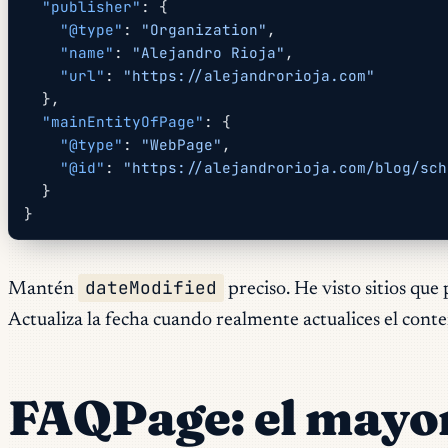
  "publisher"
: {
    "@type"
: 
"Organization"
,
    "name"
: 
"Alejandro Rioja"
,
    "url"
: 
"https://alejandrorioja.com"
  },
  "mainEntityOfPage"
: {
    "@type"
: 
"WebPage"
,
    "@id"
: 
"https://alejandrorioja.com/blog/sch
  }
}
dateModified
Mantén
preciso. He visto sitios que
Actualiza la fecha cuando realmente actualices el conte
FAQPage: el mayo