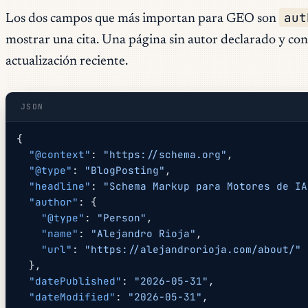
aut
Los dos campos que más importan para GEO son
mostrar una cita. Una página sin autor declarado y c
actualización reciente.
JSON
{
  "@context"
: 
"https://schema.org"
,
  "@type"
: 
"BlogPosting"
,
  "headline"
: 
"Schema Markup para Motores de IA
  "author"
: {
    "@type"
: 
"Person"
,
    "name"
: 
"Alejandro Rioja"
,
    "url"
: 
"https://alejandrorioja.com/about/"
  },
  "datePublished"
: 
"2026-05-31"
,
  "dateModified"
: 
"2026-05-31"
,