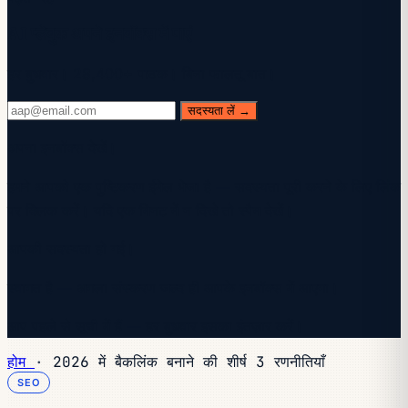
AI प्लेबुक अपने इनबॉक्स में पाएं
हर बुधवार। 28,400+ पाठक। बिना फालतू बात।
सदस्यता लें →
अपना इनबॉक्स देखें।
हमने आपको एक पुष्टिकरण ईमेल भेजा है — सदस्यता पूरी करने के लिए लिंक
पर क्लिक करें। यदि एक मिनट में न दिखे तो स्पैम देखें।
आपकी सदस्यता हो गई।
स्वागत है — अगला संस्करण जल्द ही आपके इनबॉक्स में आएगा।
आप पहले से सूची में हैं — हर बुधवार इसका इंतज़ार करें।
होम
·
2026 में बैकलिंक बनाने की शीर्ष 3 रणनीतियाँ
SEO