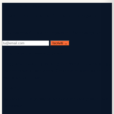
Continua a leggere
Ricevi il manuale dell'IA nella tua casella di
posta
Ogni mercoledì. 28.400+ operatori. Zero riempitivo.
Iscriviti →
Controlla la tua casella di posta.
Ti abbiamo inviato un'email di conferma — clicca sul link
per completare l'iscrizione. Controlla lo spam se non la
vedi entro un minuto.
Sei iscritto.
Benvenuto — la prossima edizione arriverà presto nella
tua casella.