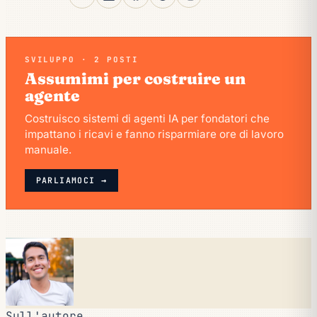
SVILUPPO · 2 POSTI
Assumimi per costruire un
agente
Costruisco sistemi di agenti IA per fondatori che
impattano i ricavi e fanno risparmiare ore di lavoro
manuale.
PARLIAMOCI →
Sull'autore