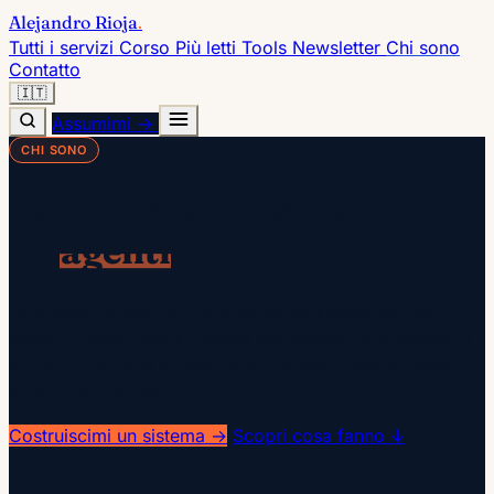
Alejandro Rioja
.
Tutti i servizi
Corso
Più letti
Tools
Newsletter
Chi sono
Contatto
🇮🇹
Assumimi →
CHI SONO
La mia vita è gestita
da
agenti
.
Non "assistito dall'IA." Completamente agentico. 100+
agenti Claude Code e Cowork gestiscono i miei brand, la
mia attività fisica e questo sito — e costruisco gli stessi
sistemi per i fondatori.
Costruiscimi un sistema →
Scopri cosa fanno ↓