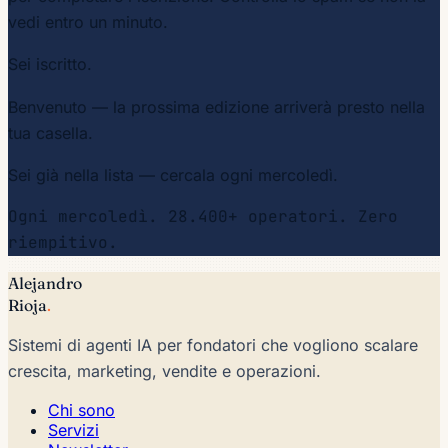
vedi entro un minuto.
Sei iscritto.
Benvenuto — la prossima edizione arriverà presto nella
tua casella.
Sei già nella lista — cercala ogni mercoledì.
Ogni mercoledì. 28.400+ operatori. Zero
riempitivo.
Alejandro
Rioja
.
Sistemi di agenti IA per fondatori che vogliono scalare
crescita, marketing, vendite e operazioni.
Chi sono
Servizi