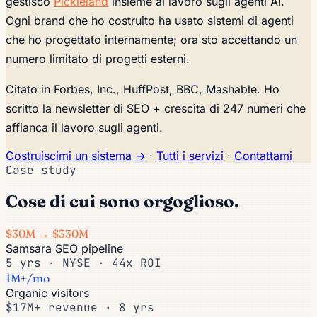
gestisco
Pickleland
insieme al lavoro sugli agenti AI.
Ogni brand che ho costruito ha usato sistemi di agenti
che ho progettato internamente; ora sto accettando un
numero limitato di progetti esterni.
Citato in
Forbes, Inc., HuffPost, BBC, Mashable
. Ho
scritto la newsletter di SEO + crescita di 247 numeri che
affianca il lavoro sugli agenti.
Costruiscimi un sistema →
·
Tutti i servizi
·
Contattami
Case study
Cose di cui sono orgoglioso.
$30M → $330M
Samsara SEO pipeline
5 yrs · NYSE · 44x ROI
1M+/mo
Organic visitors
$17M+ revenue · 8 yrs