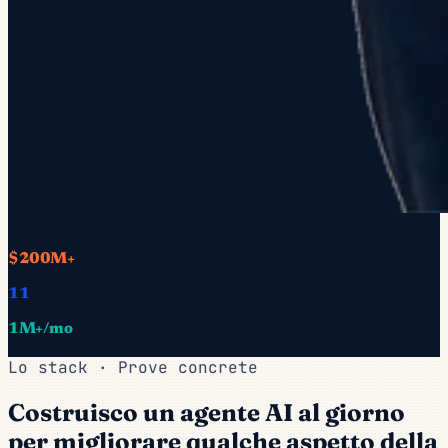
100+
Agenti in produzione
$200M+
Ricavi influenzati
11
Brand creati e gestiti
1M+/mo
Visitatori per i miei clienti
Lo stack · Prove concrete
Costruisco un agente AI al giorno
per migliorare qualche aspetto della