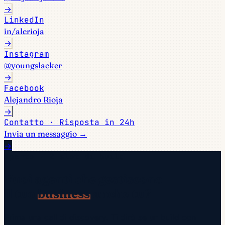
→
LinkedIn
in/alerioja
→
Instagram
@youngslacker
→
Facebook
Alejandro Rioja
→
Contatto · Risposta in 24h
Invia un messaggio →
→
Aperto · 2 slot di build
Vuoi agenti che gestiscono
il tuo
business
anche tu?
Prima una call di discovery. Ti dirò se un build con