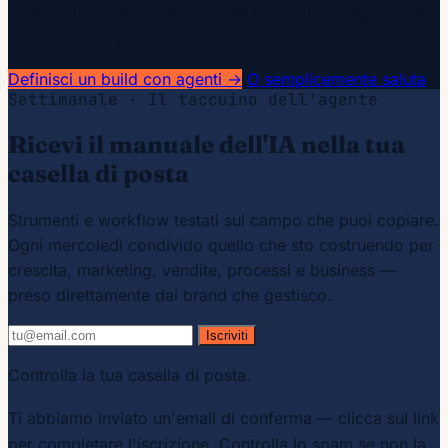
agenti è la mossa giusta — o se una call strategica di 60
minuti ti porta più lontano.
Definisci un build con agenti →
O semplicemente saluta
Settimanale · Il taccuino dell'agente
Ricevi il manuale dell'IA nella tua
casella di posta
Strumenti e workflow testati sul campo che puoi copiare.
Ogni mercoledì condivido quello che sto costruendo per
crescita, marketing, vendite, processi e business —
preso direttamente dai brand che gestisco.
Iscriviti
Controlla la tua casella di posta.
Ti abbiamo inviato un'email di conferma — clicca sul link
per completare l'iscrizione. Controlla lo spam se non la