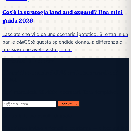
Cos'è la strategia land and expand? Una mini
guida 2026
Lasciate che vi dica uno scenario ipotetico. Si entra in un
bar, e c&#39;è questa splendida donna, a differenza di
qualsiasi che avete visto prima.
Continua a leggere
Ricevi il manuale dell'IA nella tua casella di
posta
Ogni mercoledì. 28.400+ operatori. Zero riempitivo.
Iscriviti →
Controlla la tua casella di posta.
Ti abbiamo inviato un'email di conferma — clicca sul link