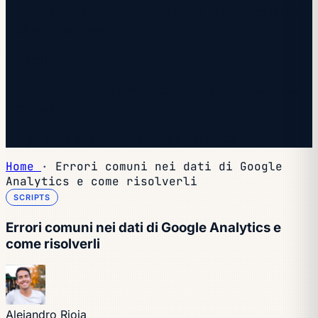
per completare l'iscrizione. Controlla lo spam se non la
vedi entro un minuto.
Sei iscritto.
Benvenuto — la prossima edizione arriverà presto nella
tua casella.
Sei già nella lista — cercala ogni mercoledì.
Home
·
Errori comuni nei dati di Google
Analytics e come risolverli
SCRIPTS
Errori comuni nei dati di Google Analytics e
come risolverli
Alejandro Rioja