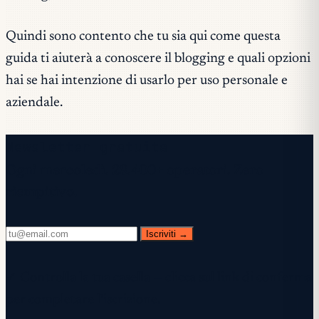
Quindi sono contento che tu sia qui come questa
guida ti aiuterà a conoscere il blogging e quali opzioni
hai se hai intenzione di usarlo per uso personale e
aziendale.
Newsletter gratuita
Ogni mercoledì. 28.400+ operatori. Zero
riempitivo.
Iscriviti →
✓ Controlla la tua casella — clicca sul link di conferma
per completare l'iscrizione.