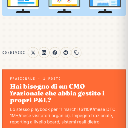
CONDIVIDI
FRAZIONALE · 1 POSTO
Hai bisogno di un CMO
frazionale che abbia gestito i
propri P&L?
Lo stesso playbook per 11 marchi ($110K/mese DTC,
1M+/mese visitatori organici). Impegno frazionale,
reporting a livello board, sistemi reali dietro.