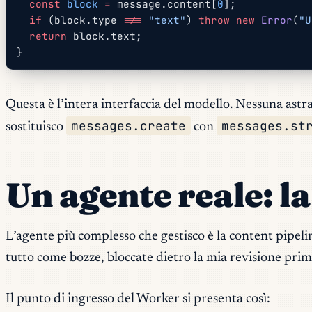
  const
 block
 =
 message.content[
0
];
  if
 (block.type 
!==
 "text"
) 
throw
 new
 Error
(
"U
  return
 block.text;
}
Questa è l’intera interfaccia del modello. Nessuna ast
messages.create
messages.st
sostituisco
con
Un agente reale: l
L’agente più complesso che gestisco è la content pipel
tutto come bozze, bloccate dietro la mia revisione pri
Il punto di ingresso del Worker si presenta così: