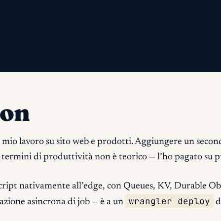
per completare l'iscrizione.
hon
l mio lavoro su sito web e prodotti. Aggiungere un secon
n termini di produttività non è teorico — l’ho pagato su p
ipt nativamente all’edge, con Queues, KV, Durable Objec
wrangler deploy
razione asincrona di job — è a un
d