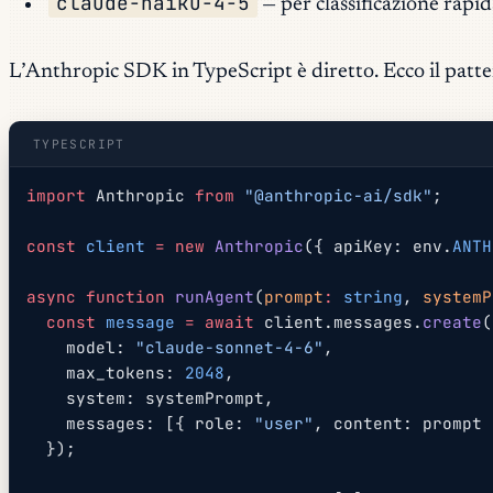
claude-haiku-4-5
— per classificazione rapi
L’Anthropic SDK in TypeScript è diretto. Ecco il patte
TYPESCRIPT
import
 Anthropic 
from
 "@anthropic-ai/sdk"
;
const
 client
 =
 new
 Anthropic
({ apiKey: env.
ANTH
async
 function
 runAgent
(
prompt
:
 string
, 
systemP
  const
 message
 =
 await
 client.messages.
create
(
    model: 
"claude-sonnet-4-6"
,
    max_tokens: 
2048
,
    system: systemPrompt,
    messages: [{ role: 
"user"
, content: prompt 
  });