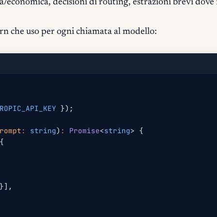
da/economica, decisioni di routing, estrazioni brevi dov
rn che uso per ogni chiamata al modello:
ROPIC_API_KEY
 });
rompt
:
 string
)
:
 Promise
<
string
> {
{
}],