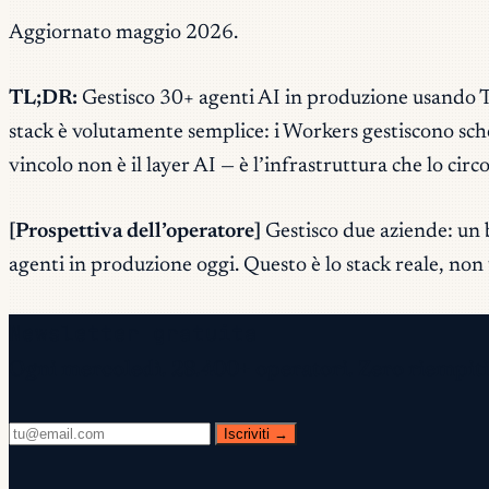
Aggiornato maggio 2026.
TL;DR:
Gestisco 30+ agenti AI in produzione usando 
stack è volutamente semplice: i Workers gestiscono sch
vincolo non è il layer AI — è l’infrastruttura che lo circ
[Prospettiva dell’operatore]
Gestisco due aziende: un b
agenti in produzione oggi. Questo è lo stack reale, no
Newsletter gratuita
Ogni mercoledì. 28.400+ operatori. Zero riempiti
Iscriviti →