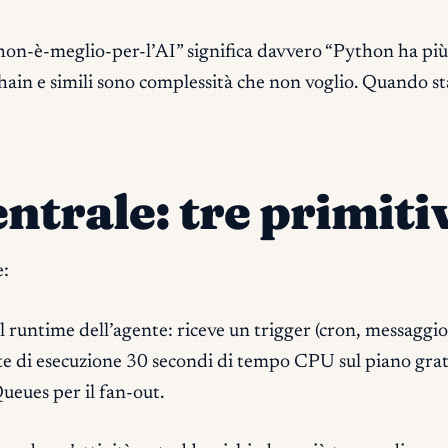
thon-è-meglio-per-l’AI” significa davvero “Python ha pi
in e simili sono complessità che non voglio. Quando sta
entrale: tre primiti
e:
 il runtime dell’agente: riceve un trigger (cron, messagg
ite di esecuzione 30 secondi di tempo CPU sul piano grat
Queues per il fan-out.