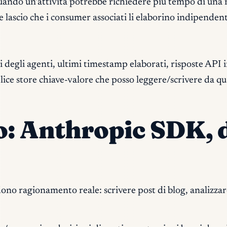
uando un’attività potrebbe richiedere più tempo di una 
e lascio che i consumer associati li elaborino indipende
i degli agenti, ultimi timestamp elaborati, risposte API
ice store chiave-valore che posso leggere/scrivere da qu
lo: Anthropic SDK, 
ono ragionamento reale: scrivere post di blog, analizzare