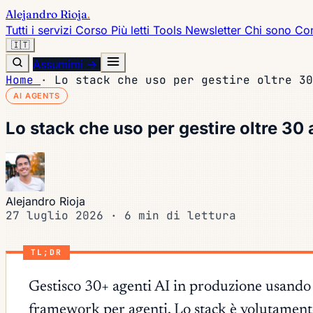
Alejandro Rioja
.
Tutti i servizi
Corso
Più letti
Tools
Newsletter
Chi sono
Con
🇮🇹
Assumimi →
Home
·
Lo stack che uso per gestire oltre 30
AI AGENTS
Lo stack che uso per gestire oltre 30
Alejandro Rioja
27 luglio 2026
·
6 min di lettura
TL;DR
Gestisco 30+ agenti AI in produzione usand
framework per agenti. Lo stack è volutament