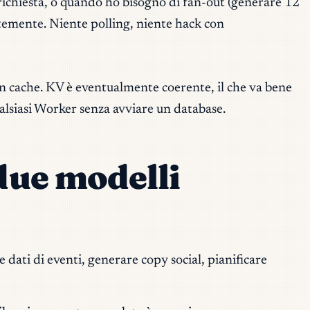
richiesta, o quando ho bisogno di fan-out (generare 12
ntemente. Niente polling, niente hack con
 in cache. KV è eventualmente coerente, il che va bene
alsiasi Worker senza avviare un database.
due modelli
 dati di eventi, generare copy social, pianificare