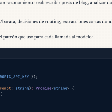
an razonamiento real: escribir posts de blog, analizar da
a/barata, decisiones de routing, extracciones cortas do
el patrón que uso para cada llamada al modelo:
ROPIC_API_KEY
 });
rompt
:
 string
)
:
 Promise
<
string
> {
{