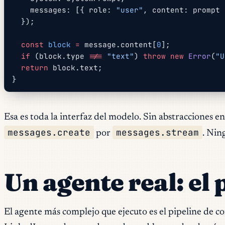
    messages: [{ role: 
"user"
, content: prompt 
  });
  const
 block
 =
 message.content[
0
];
  if
 (block.type 
!==
 "text"
) 
throw
 new
 Error
(
"U
  return
 block.text;
}
Esa es toda la interfaz del modelo. Sin abstracciones 
messages.create
messages.stream
por
. Nin
Un agente real: el
El agente más complejo que ejecuto es el pipeline de c