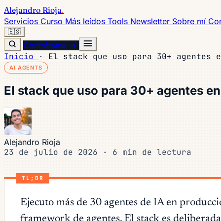
Alejandro Rioja
.
Servicios
Curso
Más leídos
Tools
Newsletter
Sobre mí
Con
🇪🇸
Contrátame →
Inicio
·
El stack que uso para 30+ agentes e
AI AGENTS
El stack que uso para 30+ agentes en
Alejandro Rioja
23 de julio de 2026
·
6 min de lectura
TL;DR
Ejecuto más de 30 agentes de IA en producc
framework de agentes. El stack es deliberad