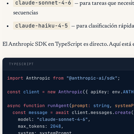
claude-sonnet-4-6
— para tareas que necesit
secuencias
claude-haiku-4-5
— para clasificación rápid
El Anthropic SDK en TypeScript es directo. Aquí está 
TYPESCRIPT
import
 Anthropic 
from
 "@anthropic-ai/sdk"
;
const
 client
 =
 new
 Anthropic
({ apiKey: env.
ANTH
async
 function
 runAgent
(
prompt
:
 string
, 
systemP
  const
 message
 =
 await
 client.messages.
create
(
    model: 
"claude-sonnet-4-6"
,
    max_tokens: 
2048
,
    system: systemPrompt,