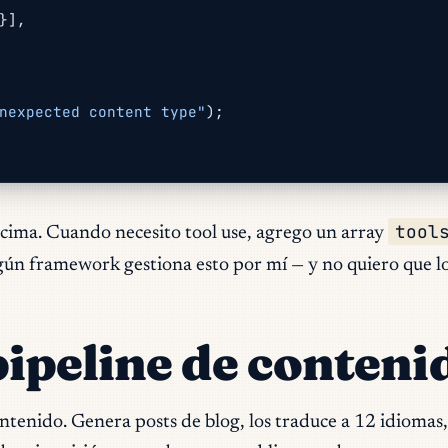
}],
nexpected content type"
);
tool
encima. Cuando necesito tool use, agrego un array
gún framework gestiona esto por mí — y no quiero que l
 pipeline de conteni
ontenido. Genera posts de blog, los traduce a 12 idioma