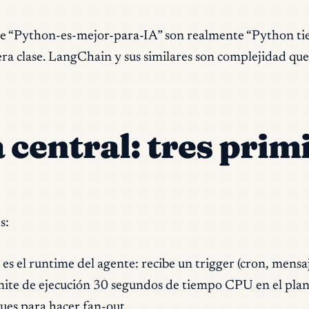
 de “Python-es-mejor-para-IA” son realmente “Python ti
a clase. LangChain y sus similares son complejidad que
 central: tres primi
s:
s el runtime del agente: recibe un trigger (cron, mensa
ímite de ejecución 30 segundos de tiempo CPU en el plan 
ues para hacer fan-out.