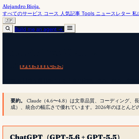
Alejandro Rioja
.
すべてのサービス
コース
人気記事
Tools
ニュースレター
私
🇯🇵
Build me an agent →
比較 · 2026年
ChatGPT vs Claude
for
business
.
両方を毎日使う運用者による正直な比較。強み、弱み、実際
要約。
Claude（4.6〜4.8）は文章品質、コーディ
成）、統合の幅広さで優れています。2026年のほとんど
ChatGPT（GPT-5.6 + GPT-5.5）