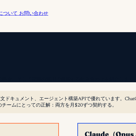
について
お問い合わせ
の料金、そして実際の運用で機能する組み合わせを紹介します
ング、長文ドキュメント、エージェント構築APIで優れています。C
のチームにとっての正解：両方を月$20ずつ契約する。
Claude（Opus 5