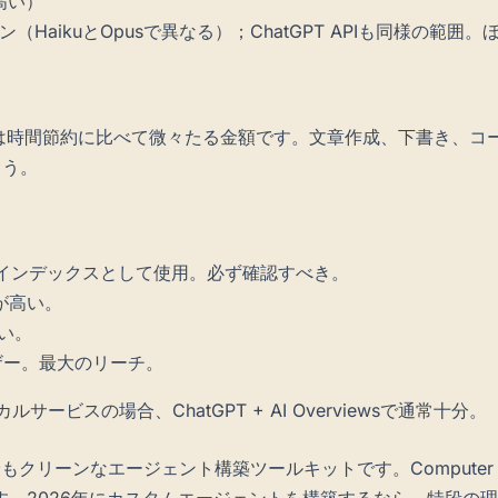
が高い）
トトークン（HaikuとOpusで異なる）；ChatGPT APIも
月は時間節約に比べて微々たる金額です。文章作成、下書き、コー
ょう。
をインデックスとして使用。必ず確認すべき。
が高い。
い。
ceユーザー。最大のリーチ。
ービスの場合、ChatGPT + AI Overviewsで通常十分。
きる最もクリーンなエージェント構築ツールキットです。Computer Use
。2026年にカスタムエージェントを構築するなら、特段の理由