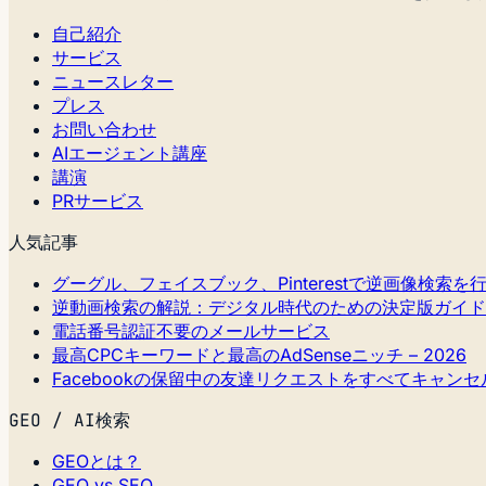
自己紹介
サービス
ニュースレター
プレス
お問い合わせ
AIエージェント講座
講演
PRサービス
人気記事
グーグル、フェイスブック、Pinterestで逆画像検索を
逆動画検索の解説：デジタル時代のための決定版ガイド
電話番号認証不要のメールサービス
最高CPCキーワードと最高のAdSenseニッチ – 2026
Facebookの保留中の友達リクエストをすべてキャン
GEO / AI検索
GEOとは？
GEO vs SEO