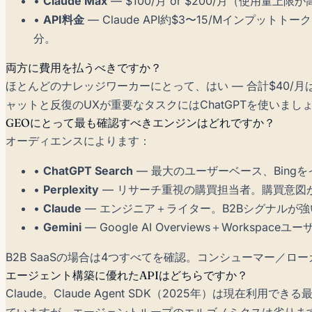
•
Claude Max
— $100/月 or $200/月（使用量上限
•
API料金
— Claude API約$3〜15/Mインプッ
分。
両方に費用を払うべきですか？
ほとんどのナレッジワーカーにとって、はい — 合計$40/
ャットと反復のUXが重要なタスクにはChatGPTを使いまし
GEOにとって最も確認すべきエンジンはどれですか？
オーディエンスによります：
•
ChatGPT Search
— 最大のユーザーベース、Bing
•
Perplexity
— リサーチ重視の購買担当者。購買意図
•
Claude
— エンジニア＋ライター。B2Bシグナルが強
•
Gemini
— Google AI Overviews＋Workspa
B2B SaaSの場合は4つすべてを確認。コンシューマー／ローカルサ
エージェント構築に優れたAPIはどちらですか？
Claude。Claude Agent SDK（2025年）は現在利用で
ていますが、エージェントループのエルゴノミクスは劣ります