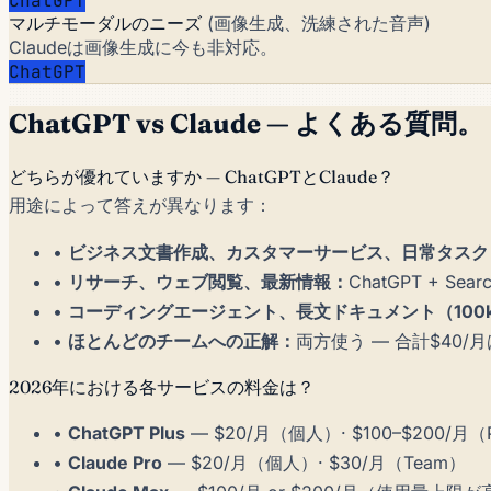
ChatGPT
マルチモーダルのニーズ
(画像生成、洗練された音声)
Claudeは画像生成に今も非対応。
ChatGPT
ChatGPT vs Claude — よくある質問。
どちらが優れていますか — ChatGPTとClaude？
用途によって答えが異なります：
•
ビジネス文書作成、カスタマーサービス、日常タスク
•
リサーチ、ウェブ閲覧、最新情報：
ChatGPT + Sear
•
コーディングエージェント、長文ドキュメント（100
•
ほとんどのチームへの正解：
両方使う — 合計$40
2026年における各サービスの料金は？
•
ChatGPT Plus
— $20/月（個人）· $100–$200/月（P
•
Claude Pro
— $20/月（個人）· $30/月（Team）