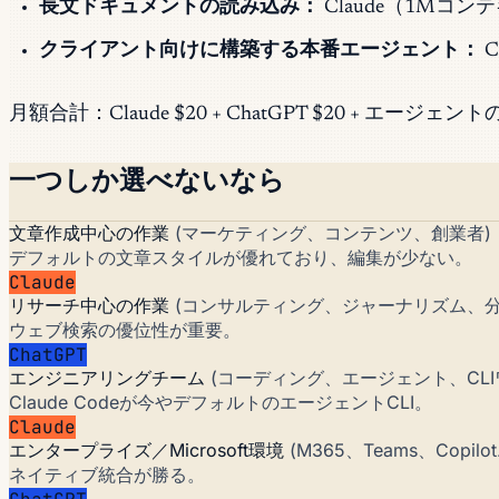
長文ドキュメントの読み込み：
Claude（1Mコ
クライアント向けに構築する本番エージェント：
C
月額合計：Claude $20 + ChatGPT $20 + エージ
一つしか選べないなら
文章作成中心の作業
(マーケティング、コンテンツ、創業者)
デフォルトの文章スタイルが優れており、編集が少ない。
Claude
リサーチ中心の作業
(コンサルティング、ジャーナリズム、分
ウェブ検索の優位性が重要。
ChatGPT
エンジニアリングチーム
(コーディング、エージェント、CLI
Claude Codeが今やデフォルトのエージェントCLI。
Claude
エンタープライズ／Microsoft環境
(M365、Teams、Copi
ネイティブ統合が勝る。