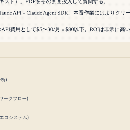
ンテキスト）。PDFをそのまま投入して質問する。
laude API + Claude Agent SDK。本番作業にはよりク
ェントのAPI費用として$5〜30/月 = $80以下。ROIは非常に高
析)
ワークフロー)
lotエコシステム)