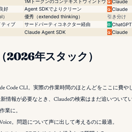
1Mトークンのコンテキストウィンドウ
Claude
で良好
Agent SDKでよりクリーン
Claude
ol）
優秀（extended thinking）
引き分け
ネイティブ
サードパーティコネクター経由
ChatGPT
Claude Agent SDK
Claude
2026年スタック）
+ Claude Code CLI。実際の作業時間のほとんどをここに
arch。最新情報が必要なとき、Claudeの検索はまだ追いつい
一発作業に。
nced Voice。問題について声に出して考えるのに最適。