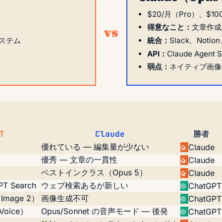
$20/月（Pro）、$10
得意なこと：
文章作成
vs
コシステム
統合：
Slack、No
API：
Claude Agen
弱点：
ネイティブ画像
T
Claude
勝者
優れている — 編集量が少ない
Claude
優秀 — 文章の一貫性
Claude
ベストインクラス（Opus 5）
Claude
 Search
ウェブ検索あるが新しい
ChatGPT
mage 2）
画像生成不可
ChatGPT
Voice）
Opus/Sonnet の音声モード — 後発
ChatGPT