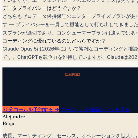
データプライバシーはどうですか？
どちらもゼロデータ保持保証のエンタープライズプランがあり
す — プライバシーを一貫して機能として打ち出してきまし
ズプランが適切であり、コンシューマープランは適切ではあ
コーディングに優れているのはどちらですか？
Claude Opus 5は2026年において複雑なコーディング
です。ChatGPTも競争力を維持していますが、Claudeは
スタックに最適な
選択
で迷っていますか？
30分イントロコール · $300。ベンダーのピッチなしに
30分コールを予約する →
エージェント構築プランを見る
Alejandro
Rioja
.
成長、マーケティング、セールス、オペレーションを拡大した