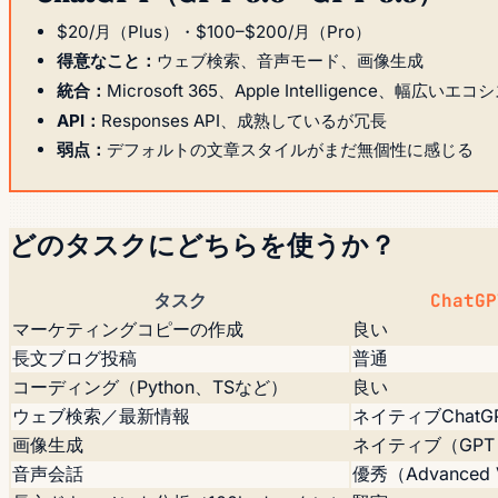
$20/月（Plus）・$100–$200/月（Pro）
得意なこと：
ウェブ検索、音声モード、画像生成
統合：
Microsoft 365、Apple Intelligence、幅広いエ
API：
Responses API、成熟しているが冗長
弱点：
デフォルトの文章スタイルがまだ無個性に感じる
どのタスクにどちらを使うか？
タスク
ChatGP
マーケティングコピーの作成
良い
長文ブログ投稿
普通
コーディング（Python、TSなど）
良い
ウェブ検索／最新情報
ネイティブChatGPT
画像生成
ネイティブ（GPT I
音声会話
優秀（Advanced 