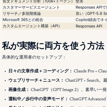
長文ドキュメント分析（100k+トークン）
堅実
カスタマーサービスエージェント
Responses API
リサーチ／多段階推論
良い（GPT-5.6 S
Microsoft 365との統合
Copilot経由で
カスタムエージェント構築（API）
Responses API
私が実際に両方を使う方法（
具体的な運用者のセットアップ：
日々の文章作成＋コーディング：
Claude Pro 
ウェブリサーチ＋ニュース：
ChatGPT + Se
画像生成：
ChatGPT（GPT Image 2）。素早い
運転中／歩行中の音声モード：
ChatGPT Adva