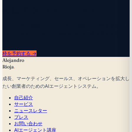
掲載の準備はできているか？
ブランド名、提案したいアングル、含めたいURLを添えてメ
ッセージを送ってほしい。48h以内に次の空き枠をお知らせ
する。
枠を予約する →
Alejandro
Rioja
.
成長、マーケティング、セールス、オペレーションを拡大し
たい創業者のためのAIエージェントシステム。
自己紹介
サービス
ニュースレター
プレス
お問い合わせ
AIエージェント講座