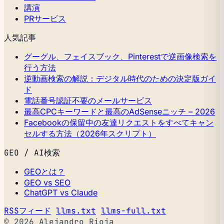
講演
PRサービス
人気記事
グーグル、フェイスブック、Pinterestで逆画像検索を
行う方法
逆動画検索の解説：デジタル時代のための決定版ガイ
ド
電話番号認証不要のメールサービス
最高CPCキーワードと最高のAdSenseニッチ – 2026
Facebookの保留中の友達リクエストをすべてキャン
セルする方法（2026年スクリプト）
GEO / AI検索
GEOとは？
GEO vs SEO
ChatGPT vs Claude
RSSフィード
llms.txt
llms-full.txt
© 2026 Alejandro Rioja