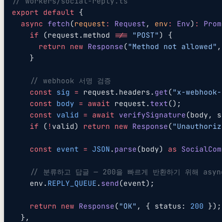
// workers/social-reply.ts
export
 default
 {
  async
 fetch
(
request
:
 Request
, 
env
:
 Env
)
:
 Prom
    if
 (request.method 
!==
 "POST"
) {
      return
 new
 Response
(
"Method not allowed"
,
    }
    // webhook 서명 검증
    const
 sig
 =
 request.headers.
get
(
"x-webhook-
    const
 body
 =
 await
 request.
text
();
    const
 valid
 =
 await
 verifySignature
(body, s
    if
 (
!
valid) 
return
 new
 Response
(
"Unauthoriz
    const
 event
 =
 JSON
.
parse
(body) 
as
 SocialCom
    // 분류하고 답글 — 200을 빠르게 반환하기 위해 asy
    env.
REPLY_QUEUE
.
send
(event);
    return
 new
 Response
(
"OK"
, { status: 
200
 });
  },