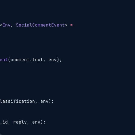
<
Env
, 
SocialCommentEvent
> 
=
ent
(comment.text, env);
lassification, env);
.id, reply, env);