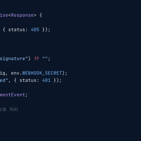
ise
<
Response
> {
 { status: 
405
 });
signature"
) 
??
 ""
;
ig, env.
WEBHOOK_SECRET
);
ed"
, { status: 
401
 });
mentEvent
;
nc로 처리