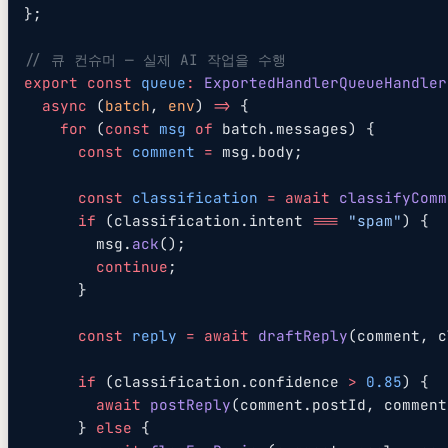
};
// 큐 컨슈머 — 실제 AI 작업을 수행
export
 const
 queue
:
 ExportedHandlerQueueHandler
  async
 (
batch
, 
env
) 
=>
 {
    for
 (
const
 msg
 of
 batch.messages) {
      const
 comment
 =
 msg.body;
      const
 classification
 =
 await
 classifyComm
      if
 (classification.intent 
===
 "spam"
) {
        msg.
ack
();
        continue
;
      }
      const
 reply
 =
 await
 draftReply
(comment, c
      if
 (classification.confidence 
>
 0.85
) {
        await
 postReply
(comment.postId, comment
      } 
else
 {