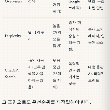
Overviews
검색
Google
텐츠, 구조
거된
트래픽)
화된 답변
쿼리)
중간 (더
높음
작지만
틈새 오퍼
월 ~1억 쿼
(거의
Perplexity
충성스
레이터, 인
리
모든
러운 기
용된 소스
답변)
반)
~6억 사용
낮음-
독립적
자 (모두 검
중간
대형 출판
ChatGPT
인 사람
색을 사용
(브랜
사, 확립된
Search
에게는
하지는 않
드 지
브랜드
낮음
음)
배)
그 표만으로도 우선순위를 재정렬해야 한다.