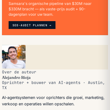
Samsara's organische pipeline van $30M naar
$330M bracht — als vaste-prijs audit + 90-
dagenplan voor uw team.
SEO-AUDIT PLANNEN →
Over de auteur
Alejandro Rioja
Oprichter + bouwer van AI-agents · Austin,
TX
AI-agentsystemen voor oprichters die groei, marketing,
verkoop en operaties willen opschalen.