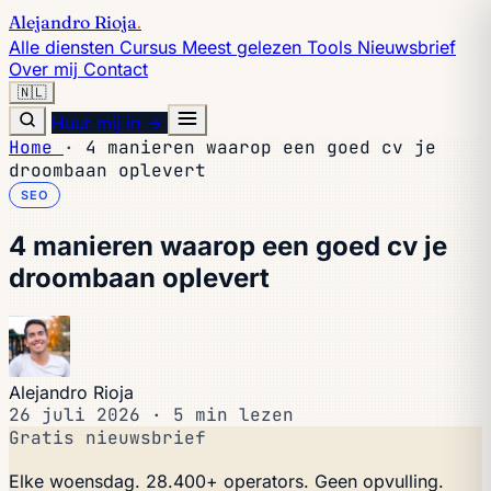
Alejandro Rioja
.
Alle diensten
Cursus
Meest gelezen
Tools
Nieuwsbrief
Over mij
Contact
🇳🇱
Huur mij in →
Home
·
4 manieren waarop een goed cv je
droombaan oplevert
SEO
4 manieren waarop een goed cv je
droombaan oplevert
Alejandro Rioja
26 juli 2026
·
5 min lezen
Gratis nieuwsbrief
Elke woensdag. 28.400+ operators. Geen opvulling.