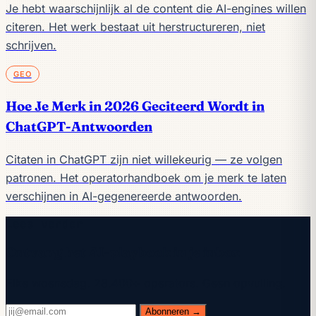
Je hebt waarschijnlijk al de content die AI-engines willen
citeren. Het werk bestaat uit herstructureren, niet
schrijven.
GEO
Hoe Je Merk in 2026 Geciteerd Wordt in
ChatGPT-Antwoorden
Citaten in ChatGPT zijn niet willekeurig — ze volgen
patronen. Het operatorhandboek om je merk te laten
verschijnen in AI-gegenereerde antwoorden.
Lees verder
Ontvang het AI-playbook in je inbox
Elke woensdag. 28.400+ operators. Geen opvulling.
Abonneren →