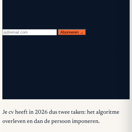
Elke woensdag. 28.400+ operators. Geen
opvulling.
Abonneren →
✓ Controleer je inbox — klik op de bevestigingslink
om je aanmelding te voltooien.
✓ Je bent aangemeld!
✓ Je staat al op de lijst.
Je cv heeft in 2026 dus twee taken: het algoritme
overleven en dan de persoon imponeren.