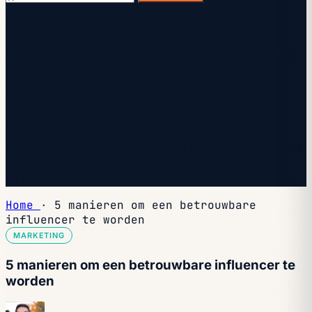
Controleer je inbox.
We hebben je een bevestigingsmail gestuurd — klik op
de link om je aanmelding te voltooien. Controleer je
spam als je hem niet binnen een minuut ziet.
Je bent aangemeld.
Welkom — de volgende editie valt binnenkort in je inbox.
Je staat al op de lijst — kijk er elke woensdag naar uit.
Home
·
5 manieren om een betrouwbare
influencer te worden
MARKETING
5 manieren om een betrouwbare influencer te
worden