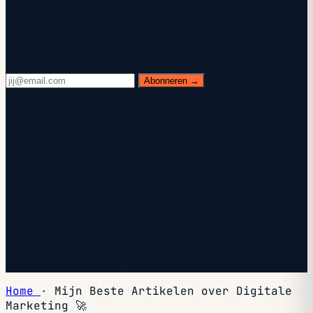
Ontvang het AI-playbook in je inbox
Elke woensdag. 28.400+ operators. Geen opvulling.
Abonneren →
Controleer je inbox.
We hebben je een bevestigingsmail gestuurd — klik op
de link om je aanmelding te voltooien. Controleer je
spam als je hem niet binnen een minuut ziet.
Je bent aangemeld.
Welkom — de volgende editie valt binnenkort in je inbox.
Je staat al op de lijst — kijk er elke woensdag naar uit.
Home
·
Mijn Beste Artikelen over Digitale
Marketing 🚀