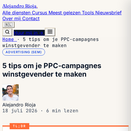
Alejandro Rioja
.
Alle diensten
Cursus
Meest gelezen
Tools
Nieuwsbrief
Over mij
Contact
🇳🇱
Huur mij in →
Home
·
5 tips om je PPC-campagnes
winstgevender te maken
ADVERTISING (SEM)
5 tips om je PPC-campagnes
winstgevender te maken
Alejandro Rioja
18 juli 2026
·
6 min lezen
TL;DR