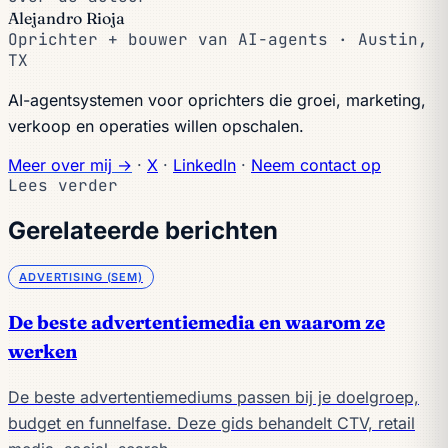
Alejandro Rioja
Oprichter + bouwer van AI-agents · Austin,
TX
AI-agentsystemen voor oprichters die groei, marketing,
verkoop en operaties willen opschalen.
Meer over mij →
·
X
·
LinkedIn
·
Neem contact op
Lees verder
Gerelateerde berichten
ADVERTISING (SEM)
De beste advertentiemedia en waarom ze
werken
De beste advertentiemediums passen bij je doelgroep,
budget en funnelfase. Deze gids behandelt CTV, retail