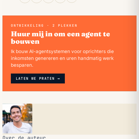
ONTWIKKELING · 2 PLEKKEN
Huur mij in om een agent te
bouwen
Ik bouw AI-agentsystemen voor oprichters die
inkomsten genereren en uren handmatig werk
besparen.
LATEN WE PRATEN →
Over de auteur