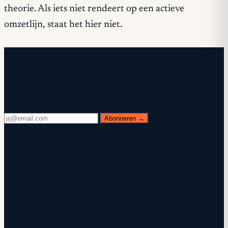
theorie. Als iets niet rendeert op een actieve
omzetlijn, staat het hier niet.
Gratis nieuwsbrief
Elke woensdag. 28.400+ operators. Geen
opvulling.
Abonneren →
✓ Controleer je inbox — klik op de bevestigingslink
om je aanmelding te voltooien.
✓ Je bent aangemeld!
✓ Je staat al op de lijst.