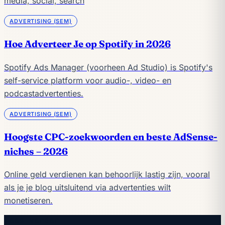
media, social, search
ADVERTISING (SEM)
Hoe Adverteer Je op Spotify in 2026
Spotify Ads Manager (voorheen Ad Studio) is Spotify's
self-service platform voor audio-, video- en
podcastadvertenties.
ADVERTISING (SEM)
Hoogste CPC-zoekwoorden en beste AdSense-
niches – 2026
Online geld verdienen kan behoorlijk lastig zijn, vooral
als je je blog uitsluitend via advertenties wilt
monetiseren.
Lees verder