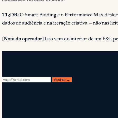
TL;DR:
O Smart Bidding e o Performance Max deslocara
dados de audiência e na iteração criativa — não nas lici
[Nota do operador]
Isto vem do interior de um P&L pelo
Newsletter gratuita
Toda quarta-feira. 28.400+ operadores. Zero enr
Assinar →
✓ Verifique sua caixa de entrada — clique no link de co
✓ Inscrição concluída!