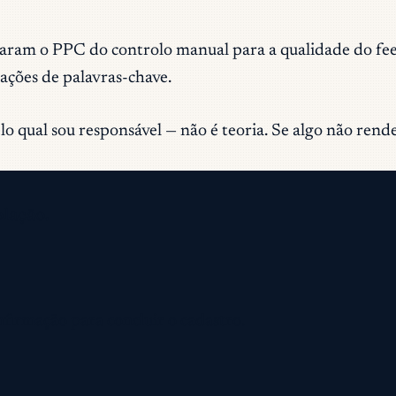
m o PPC do controlo manual para a qualidade do feed e 
tações de palavras-chave.
 qual sou responsável — não é teoria. Se algo não rende 
olação.
nfirmação para concluir o cadastro.