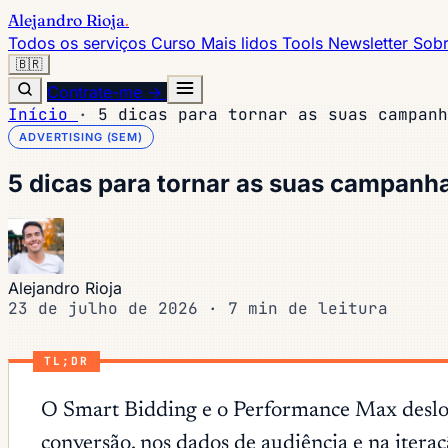
Alejandro Rioja
.
Todos os serviços
Curso
Mais lidos
Tools
Newsletter
Sob
🇧🇷
Contrate-me →
Início
·
5 dicas para tornar as suas campanh
ADVERTISING (SEM)
5 dicas para tornar as suas campanh
Alejandro Rioja
23 de julho de 2026
·
7 min de leitura
TL;DR
O Smart Bidding e o Performance Max desloca
conversão, nos dados de audiência e na iteraçã