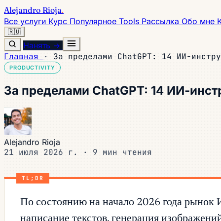
Alejandro Rioja
.
Все услуги
Курс
Популярное
Tools
Рассылка
Обо мне
🇷🇺
Нанять →
Главная
·
За пределами ChatGPT: 14 ИИ-инстру
PRODUCTIVITY
За пределами ChatGPT: 14 ИИ-инст
Alejandro Rioja
21 июля 2026 г.
·
9 мин чтения
TL;DR
По состоянию на начало 2026 года рынок
написание текстов, генерация изображений,