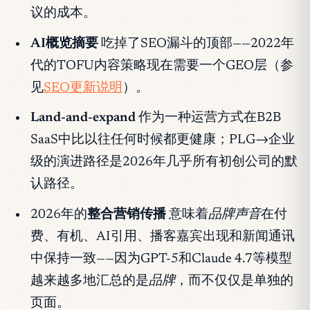
议的成本。
AI概览摘要
吃掉了SEO漏斗的顶部——2022年
代的TOFU内容策略现在需要一个GEO层（参
见
SEO更新说明
）。
Land-and-expand
作为一种运营方式在B2B
SaaS中比以往任何时候都更健康；PLG→企业
级的演进路径是2026年几乎所有初创公司的默
认路径。
2026年的
整合营销传播
意味着
品牌声音
在付
费、有机、AI引用、播客嘉宾出现和新闻通讯
中保持一致——因为GPT-5和Claude 4.7等模型
越来越多地汇总的是
品牌
，而不仅仅是单独的
页面。