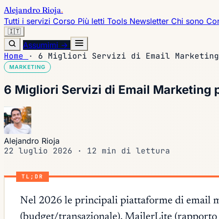
Alejandro Rioja
.
Tutti i servizi
Corso
Più letti
Tools
Newsletter
Chi sono
Con
🇮🇹
Assumimi →
Home
·
6 Migliori Servizi di Email Marketing
MARKETING
6 Migliori Servizi di Email Marketing 
Alejandro Rioja
22 luglio 2026
·
12 min di lettura
TL;DR
Nel 2026 le principali piattaforme di email m
(budget/transazionale), MailerLite (rapporto