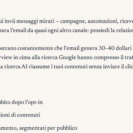
cui invii messaggi mirati — campagne, automazioni, ricev
epara l’email da quasi ogni altro canale: possiedi la relazi
trano costantemente che l’email genera 30–40 dollari per
rview in cima alla ricerca Google hanno compresso il tra
icerca AI riassume i tuoi contenuti senza inviare il click,
subito dopo l’opt-in
zioni di contenuti
amento, segmentati per pubblico