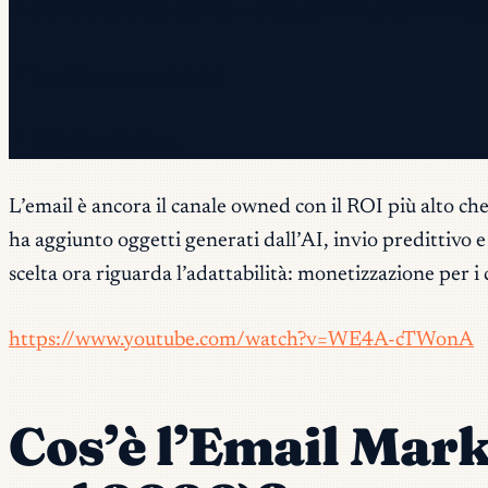
✓ Controlla la tua casella — clicca sul link di conferma 
✓ Iscrizione completata!
✓ Sei già nella lista.
L’email è ancora il canale owned con il ROI più alto che
ha aggiunto oggetti generati dall’AI, invio predittivo
scelta ora riguarda l’adattabilità: monetizzazione per i 
https://www.youtube.com/watch?v=WE4A-cTWonA
Cos’è l’Email Mar