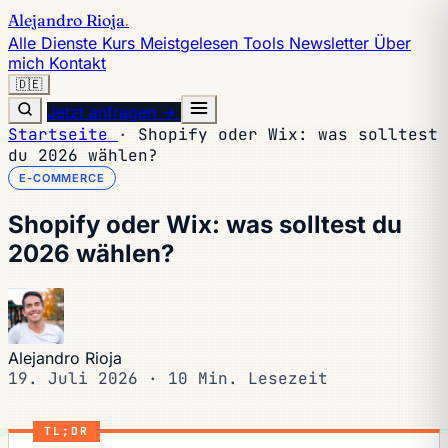
Alejandro Rioja
.
Alle Dienste
Kurs
Meistgelesen
Tools
Newsletter
Über
mich
Kontakt
🇩🇪
Jetzt anfragen →
Startseite
·
Shopify oder Wix: was solltest
du 2026 wählen?
E-COMMERCE
Shopify oder Wix: was solltest du
2026 wählen?
Alejandro Rioja
19. Juli 2026
·
10 Min. Lesezeit
TL;DR