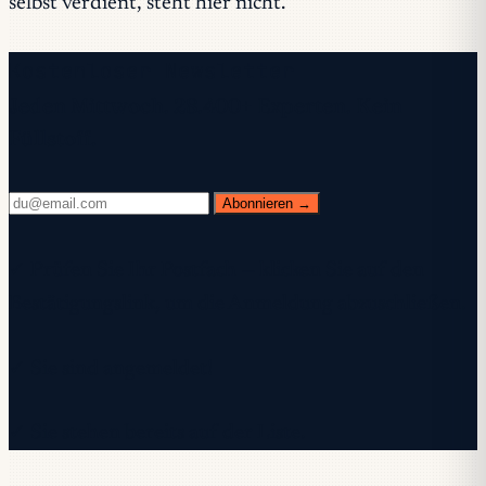
selbst verdient, steht hier nicht.
Kostenloser Newsletter
Jeden Mittwoch. 28.400+ Experten. Kein
Füllstoff.
Abonnieren →
✓ Prüfen Sie Ihr Postfach — klicken Sie auf den
Bestätigungslink, um die Anmeldung abzuschließen.
✓ Sie sind angemeldet!
✓ Sie stehen bereits auf der Liste.