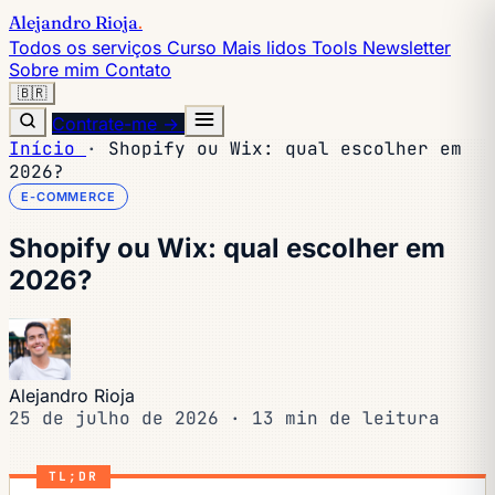
Alejandro Rioja
.
Todos os serviços
Curso
Mais lidos
Tools
Newsletter
Sobre mim
Contato
🇧🇷
Contrate-me →
Início
·
Shopify ou Wix: qual escolher em
2026?
E-COMMERCE
Shopify ou Wix: qual escolher em
2026?
Alejandro Rioja
25 de julho de 2026
·
13 min de leitura
TL;DR