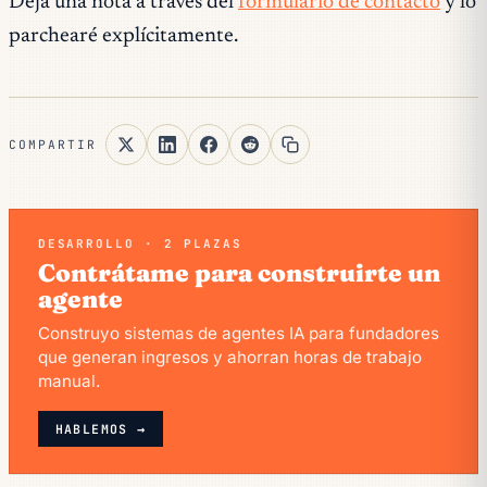
Deja una nota a través del
formulario de contacto
y lo
parchearé explícitamente.
COMPARTIR
DESARROLLO · 2 PLAZAS
Contrátame para construirte un
agente
Construyo sistemas de agentes IA para fundadores
que generan ingresos y ahorran horas de trabajo
manual.
HABLEMOS →