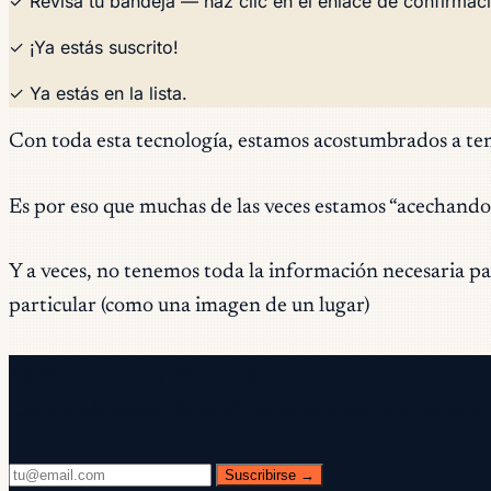
✓ Revisa tu bandeja — haz clic en el enlace de confirmaci
✓ ¡Ya estás suscrito!
✓ Ya estás en la lista.
Con toda esta tecnología, estamos acostumbrados a te
Es por eso que muchas de las veces estamos “acechando”
Y a veces, no tenemos toda la información necesaria p
particular (como una imagen de un lugar)
Newsletter gratuita
Cada miércoles. 28.400+ operadores. Sin relleno.
Suscribirse →