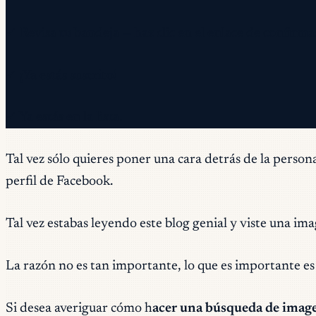
✓ Revisa tu bandeja — haz clic en el enlace de confirma
✓ ¡Ya estás suscrito!
✓ Ya estás en la lista.
Tal vez sólo quieres poner una cara detrás de la perso
perfil de Facebook.
Tal vez estabas leyendo este blog genial y viste una im
La razón no es tan importante, lo que es importante es
Si desea averiguar cómo h
acer una búsqueda de imag