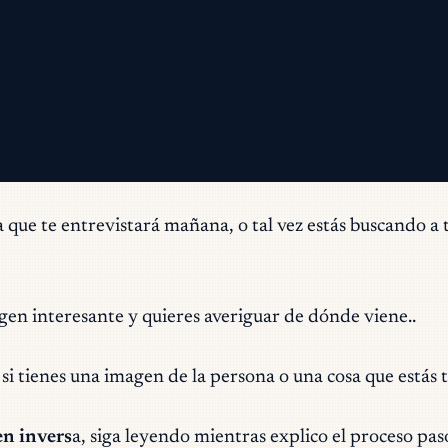
ción para completar el registro.
na que te entrevistará mañana, o tal vez estás buscando 
agen interesante y quieres averiguar de dónde viene..
 si tienes una imagen de la persona o una cosa que estás
en invers
a, siga leyendo mientras explico el proceso pas